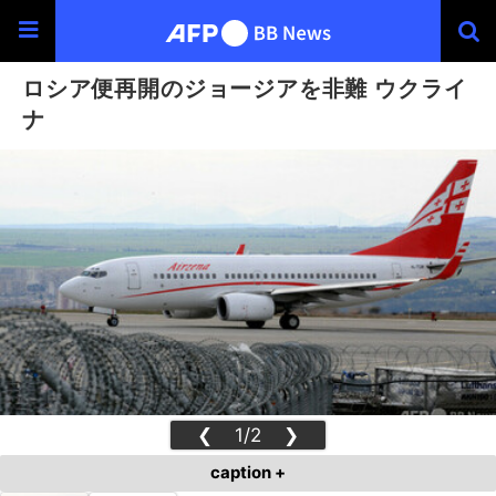
ロシア便再開のジョージアを非難 ウクライ
ナ
❮
1/2
❯
caption +