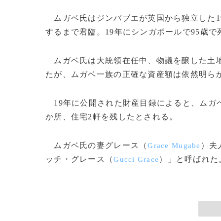
ムガベ氏はジンバブエが英国から独立した198
するまで君臨。19年にシンガポールで95歳で
ムガベ氏は大統領在任中、物議を醸した土地
たが、ムガベ一族の正確な資産額は依然明ら
19年に公開された財産目録によると、ムガベ氏
か所、住宅2軒を残したとされる。
ムガベ氏の妻グレース（
）夫
Grace Mugabe
ッチ・グレース（
）」と呼ばれた。(
Gucci Grace