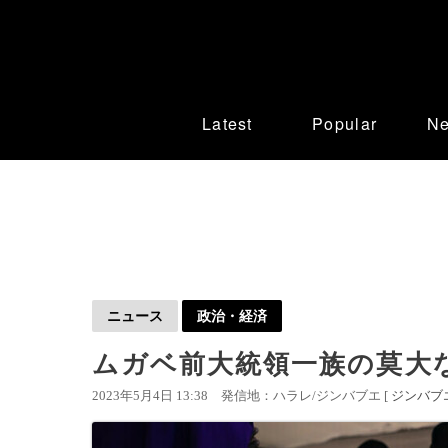
Latest
Popular
N
ニュース
政治・経済
ムガベ前大統領一族の莫大
2023年5月4日 13:38
発信地：ハラレ/ジンバブエ [
ジンバブ