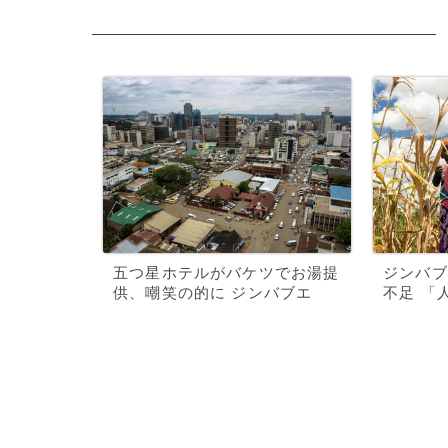
五つ星ホテルがバケツでお湯提
ジンバブ
供、嘲笑の的に ジンバブエ
不足 「