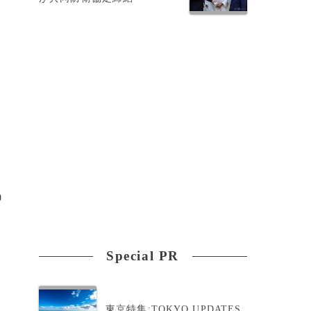
分
0
Special PR
東京特集:TOKYO UPDATES