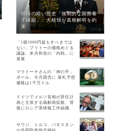
韓国の暗い歴史「強制的な国際養
子縁組」、大統領が真相解明を約
束
「1個3000円超もすべきでは
ない」ブリトーの価格めぐる
議論、米共和党の「内戦」に
発展
マラドーナさんの「神の手」
ボール、今月競売に 落札予想
価格は1千万ドル
ドイツでメルツ首相が辞任計
画と主張する偽動画拡散、背
後にロシア系情報工作組織
サウジ、トルコ、パキスタン
が共同防衛協定締結