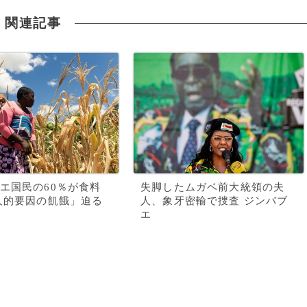
関連記事
エ国民の60％が食料
失脚したムガベ前大統領の夫
人的要因の飢餓」迫る
人、象牙密輸で捜査 ジンバブ
エ