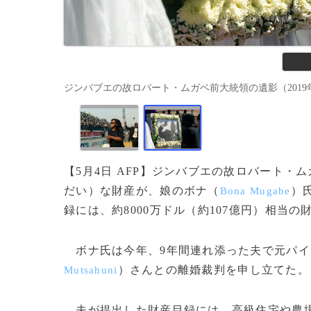
ジンバブエの故ロバート・ムガベ前大統領の遺影（2019年9月28日撮
【5月4日 AFP】ジンバブエの故ロバート・
だい）な財産が、娘のボナ（
）
Bona Mugabe
録には、約8000万ドル（約107億円）相当
ボナ氏は今年、9年間連れ添った夫で元パイ
）さんとの離婚裁判を申し立てた。
Mutsahuni
夫が提出した財産目録には、高級住宅や農場、