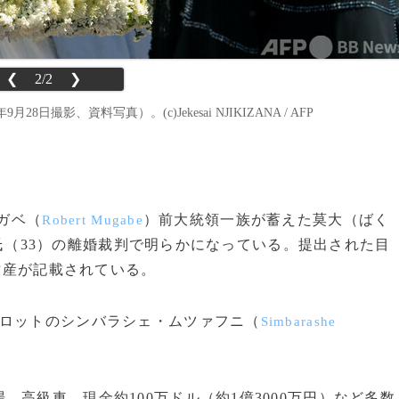
❮
2/2
❯
影、資料写真）。(c)Jekesai NJIKIZANA / AFP
ムガベ（
）前大統領一族が蓄えた莫大（ばく
Robert Mugabe
氏（33）の離婚裁判で明らかになっている。提出された目
の財産が記載されている。
ロットのシンバラシェ・ムツァフニ（
Simbarashe
高級車、現金約100万ドル（約1億3000万円）など多数