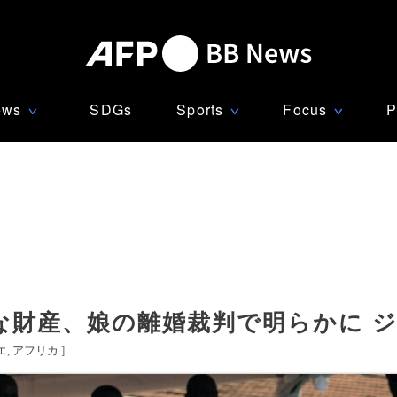
ews
SDGs
Sports
Focus
P
∨
∨
∨
な財産、娘の離婚裁判で明らかに 
エ
アフリカ
]