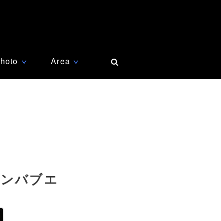
hoto
Area
∨
∨
ジンバブエ