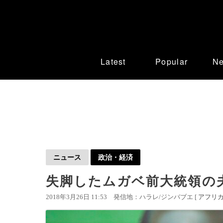
Latest
Popular
N
ニュース
政治・経済
失脚したムガベ前大統領の
2018年3月26日 11:53
発信地：ハラレ/ジンバブエ [
アフリ