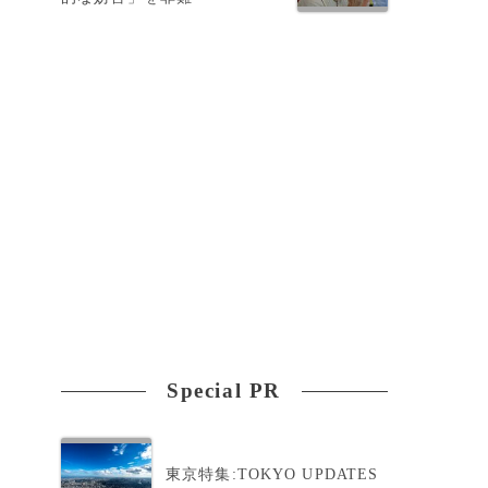
Special PR
と
東京特集:TOKYO UPDATES