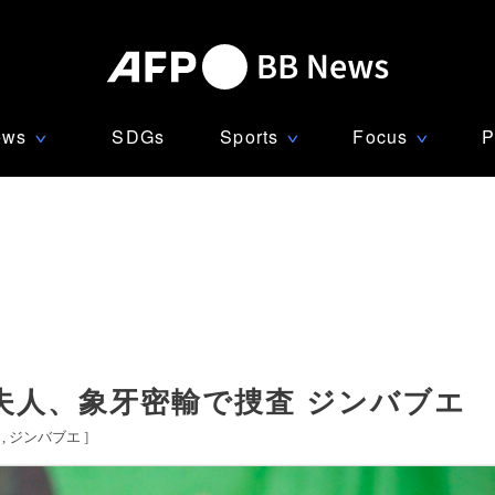
ews
SDGs
Sports
Focus
P
∨
∨
∨
夫人、象牙密輸で捜査 ジンバブエ
カ
ジンバブエ
]