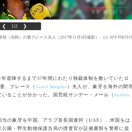
❮
1/2
❯
時）の妻グレース夫人（2017年11月4日撮影）。(c) AFP PHOTO
で昨年退陣するまで37年間にわたり独裁体制を敷いていたロ
妻、グレース（
）夫人が、象牙を海外の闇
Grace Mugabe
ていることが分かった。国営紙サンデー・メール（
Sunday
当の象牙を中国、アラブ首長国連邦（UAE）、米国をは
立公園・野生動物保護当局の捜査官が証拠書類を警察に提