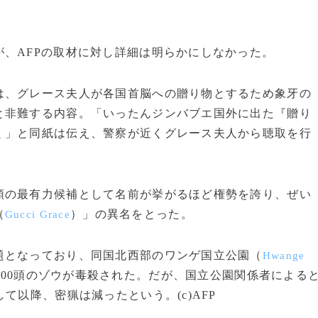
、AFPの取材に対し詳細は明らかにしなかった。
、グレース夫人が各国首脳への贈り物とするため象牙の
と非難する内容。「いったんジンバブエ国外に出た『贈り
く」と同紙は伝え、警察が近くグレース夫人から聴取を行
の最有力候補として名前が挙がるほど権勢を誇り、ぜい
（
）」の異名をとった。
Gucci Grace
となっており、同国北西部のワンゲ国立公園（
Hwange
も400頭のゾウが毒殺された。だが、国立公園関係者による
て以降、密猟は減ったという。(c)AFP