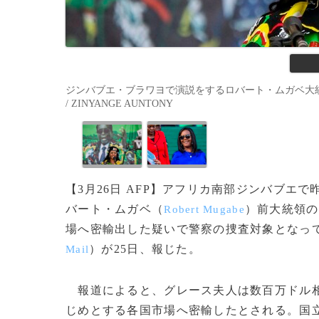
ジンバブエ・ブラワヨで演説をするロバート・ムガベ大統領（当
/ ZINYANGE AUNTONY
【3月26日 AFP】アフリカ南部ジンバブエ
バート・ムガベ（
）前大統領の
Robert Mugabe
場へ密輸出した疑いで警察の捜査対象となっ
）が25日、報じた。
Mail
報道によると、グレース夫人は数百万ドル相
じめとする各国市場へ密輸したとされる。国