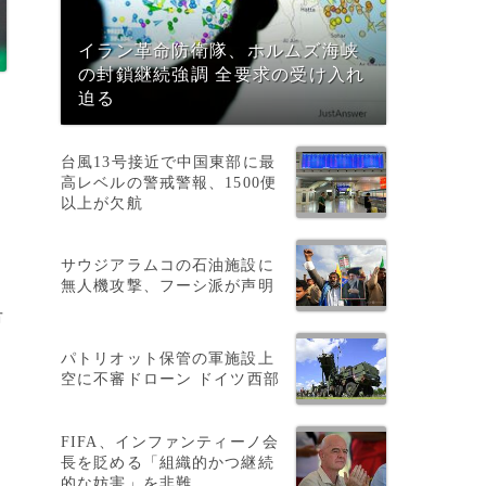
イラン革命防衛隊、ホルムズ海峡
の封鎖継続強調 全要求の受け入れ
迫る
台風13号接近で中国東部に最
高レベルの警戒警報、1500便
以上が欠航
サウジアラムコの石油施設に
無人機攻撃、フーシ派が声明
市
パトリオット保管の軍施設上
空に不審ドローン ドイツ西部
FIFA、インファンティーノ会
長を貶める「組織的かつ継続
的な妨害」を非難