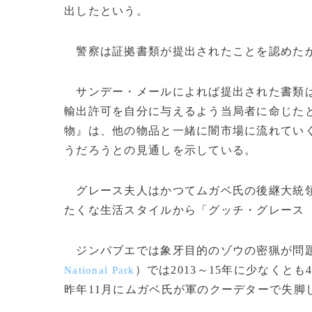
出したという。
警察は証拠書類が提出されたことを認めたが
サンデー・メールによれば提出された書類は
輸出許可を自分に与えるよう当局者に命じた
物』は、他の物品と一緒に闇市場に流れてい
うだろうとの見通しを示している。
グレース夫人はかつてムガベ氏の後継大統領
たくな生活スタイルから「グッチ・グレース
ジンバブエでは象牙目的のゾウの密猟が問題
）では2013～15年に少なくと
National Park
昨年11月にムガベ氏が軍のクーデターで失脚し