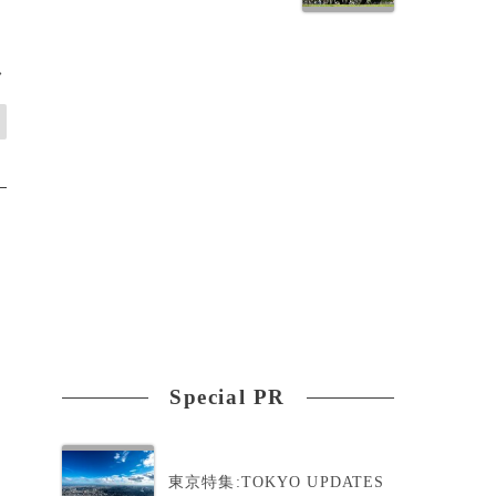
>
Special PR
東京特集:TOKYO UPDATES