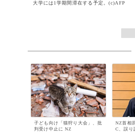
大学には1学期間滞在する予定。(c)AFP
子ども向け「猫狩り大会」、批
NZ首相
判受け中止に NZ
C、誤り