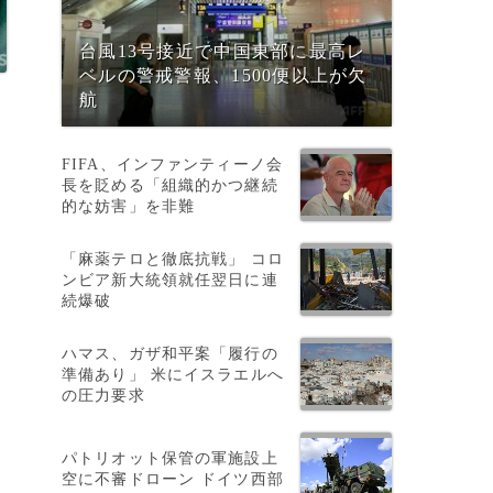
台風13号接近で中国東部に最高レ
ベルの警戒警報、1500便以上が欠
航
FIFA、インファンティーノ会
長を貶める「組織的かつ継続
的な妨害」を非難
「麻薬テロと徹底抗戦」 コロ
ンビア新大統領就任翌日に連
続爆破
ハマス、ガザ和平案「履行の
準備あり」 米にイスラエルへ
の圧力要求
パトリオット保管の軍施設上
空に不審ドローン ドイツ西部