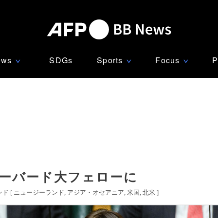
ews
SDGs
Sports
Focus
P
∨
∨
∨
ハーバード大フェローに
ド [
ニュージーランド
アジア・オセアニア
米国
北米
]