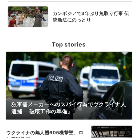
カンボジアで3年ぶり魚取り行事 伝
統漁法にのっとり
Top stories
独軍需メーカーへのスパイ行為でウクライナ人
逮捕 「破壊工作の準備」
ウクライナの無人機605機撃墜、ロ