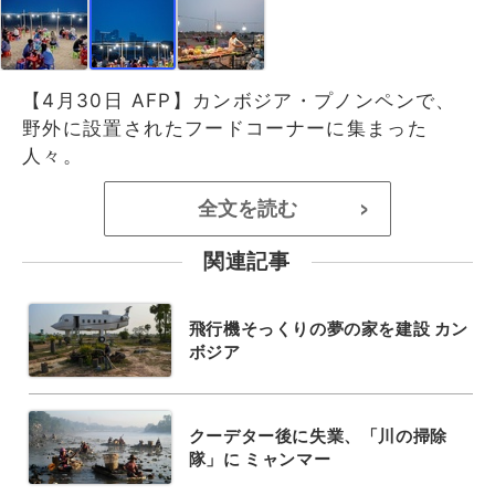
【4月30日 AFP】カンボジア・プノンペンで、
野外に設置されたフードコーナーに集まった
人々。
全文を読む
>
関連記事
飛行機そっくりの夢の家を建設 カン
ボジア
クーデター後に失業、「川の掃除
隊」に ミャンマー