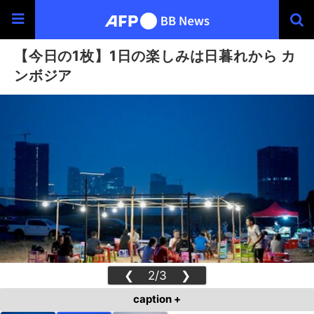
【今日の1枚】1日の楽しみは日暮れから カ
ンボジア
❮
2/3
❯
caption +