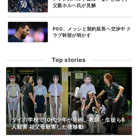
父親ホルヘ氏が見解
PSG、メッシと契約延長へ交渉中 ク
ラブ幹部が明かす
Top stories
タイの学校で10代少年が発砲、教師・生徒ら6
人殺害 祖父母殺害した後移動