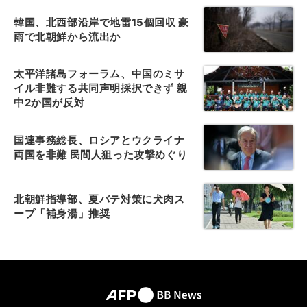
韓国、北西部沿岸で地雷15個回収 豪
雨で北朝鮮から流出か
太平洋諸島フォーラム、中国のミサ
イル非難する共同声明採択できず 親
中2か国が反対
国連事務総長、ロシアとウクライナ
両国を非難 民間人狙った攻撃めぐり
北朝鮮指導部、夏バテ対策に犬肉ス
ープ「補身湯」推奨