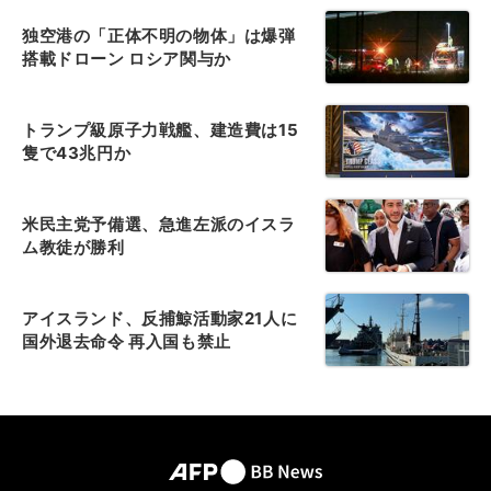
独空港の「正体不明の物体」は爆弾
搭載ドローン ロシア関与か
トランプ級原子力戦艦、建造費は15
隻で43兆円か
米民主党予備選、急進左派のイスラ
ム教徒が勝利
アイスランド、反捕鯨活動家21人に
国外退去命令 再入国も禁止