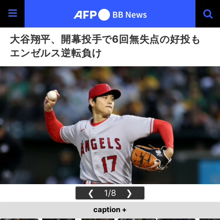
大谷翔平、開幕投手で6回無失点の好投も
エンゼルス逆転負け
❮
1/8
❯
caption +