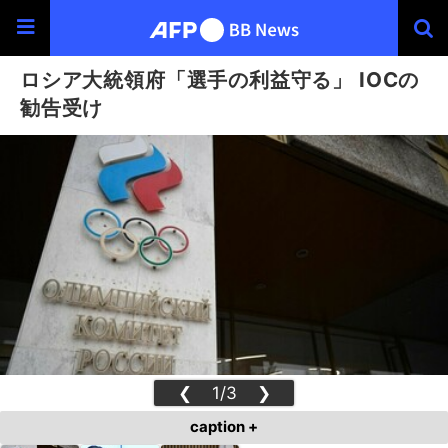
ロシア大統領府「選手の利益守る」 IOCの
勧告受け
❮
1/3
❯
caption +