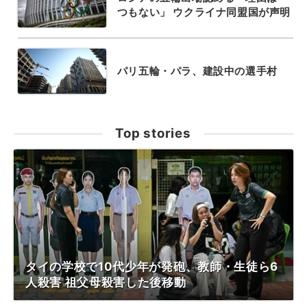
つもない」 ウクライナ同盟国が声明
パリ五輪・パラ、建設中の選手村
Top stories
タイの学校で10代少年が発砲、教師・生徒ら6
人殺害 祖父母殺害した後移動