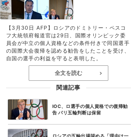
【3月30日 AFP】ロシアのドミトリー・ペスコ
フ大統領府報道官は29日、国際オリンピック委
員会が中立の個人資格などの条件付きで同国選手
の国際大会復帰を認める勧告をしたことを受け、
自国の選手の利益を守ると表明した。
全文を読む
>
関連記事
IOC、ロ選手の個人資格での復帰勧
告 パリ五輪判断は保留
ロシアの五輪出場認める「理由は一