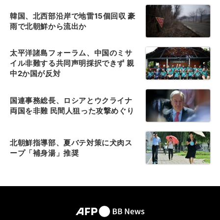
韓国、北西部沿岸で地雷15個回収 豪
雨で北朝鮮から流出か
太平洋諸島フォーラム、中国のミサ
イル非難する共同声明採択できず 親
中2か国が反対
国連事務総長、ロシアとウクライナ
両国を非難 民間人狙った攻撃めぐり
北朝鮮指導部、夏バテ対策に犬肉ス
ープ「補身湯」推奨