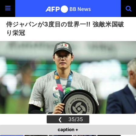
侍ジャパンが3度目の世界一!! 強敵米国破
り栄冠
❮
35/35
❯
caption +