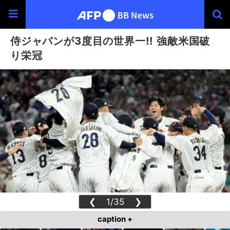
侍ジャパンが3度目の世界一!! 強敵米国破
り栄冠
❮
1/35
❯
caption +