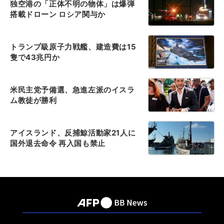
独空港の「正体不明の物体」は爆弾
搭載ドローン ロシア関与か
トランプ級原子力戦艦、建造費は15
隻で43兆円か
米民主党予備選、急進左派のイスラ
ム教徒が勝利
アイスランド、反捕鯨活動家21人に
国外退去命令 再入国も禁止