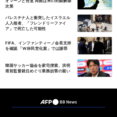
オマーンと合意 再開は米の封鎖解除
次第
パレスチナ人と衝突したイスラエル
人入植者、「フレンドリーファイ
ア」で死亡した可能性
FIFA、インファンティーノ会長支持
を確認 「W杯民営化案」では謝罪
韓国サッカー協会を家宅捜索、洪明
甫前監督就任めぐり業務妨害の疑い