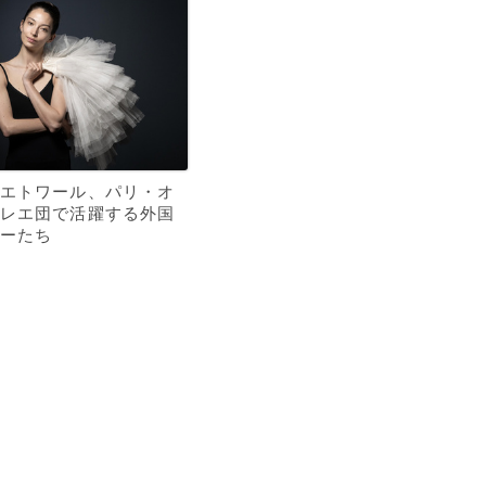
エトワール、パリ・オ
レエ団で活躍する外国
ーたち