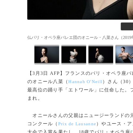
仏パリ・オペラ座バレエ団のオニール・八菜さん（2019年6月19日
【3月3日 AFP】フランスのパリ・オペラ座
のオニール八菜（
）さん（30
Hannah O'Neill
最高位の踊り手「エトワール」に任命した。
まれ。
オニールさんの父親はニュージーランドの元
コンクール（
）やユース・ア
Prix de Lausanne
大会で入賞を果たし、18歳でパリ・オペラ座