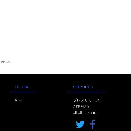
News
OTHER
SERVICES
RSS
プレスリリース
AFP WAA