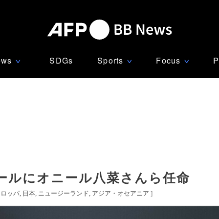
ews
SDGs
Sports
Focus
P
∨
∨
∨
ールにオニール八菜さんら任命
ーロッパ
日本
ニュージーランド
アジア・オセアニア
]