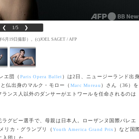
❮
1/5
❯
撮影）。(c)JOEL SAGET / AFP
バレエ団（
）は2日、ニュージーランド出
Paris Opera Ballet
）と仏出身のマルク・モロー（
）さん（36）を
Marc Moreau
フランス人以外のダンサーがエトワールを任命されるのは
ラグビー選手で、母親は日本人。ローザンヌ国際バレエ
メリカ・グランプリ（
）など国
Youth America Grand Prix
に入団した。