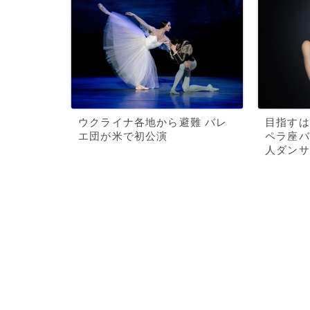
ウクライナ各地から避難 バレ
目指すは
エ団が米で初公演
ペラ座バ
人ダンサ