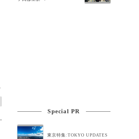
身
>
Special PR
東京特集:TOKYO UPDATES