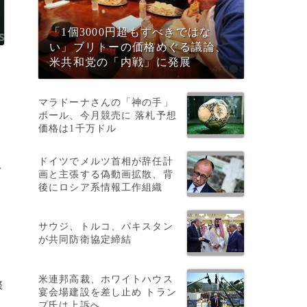
「1個3000円超もすべきではな
い」ブリトーの価格めぐる議論、
米共和党の「内戦」に発展
マラドーナさんの「神の手」
ボール、今月競売に 落札予想
価格は1千万ドル
ドイツでメルツ首相が辞任計
身
画と主張する偽動画拡散、背
後にロシア系情報工作組織
サウジ、トルコ、パキスタン
が共同防衛協定締結
米連邦高裁、ホワイトハウス
際
宴会場建設を差し止め トラン
プ氏は上訴へ