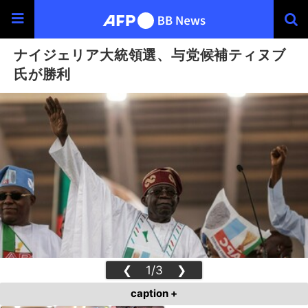
ナイジェリア大統領選、与党候補ティヌブ
氏が勝利
❮
1/3
❯
caption +