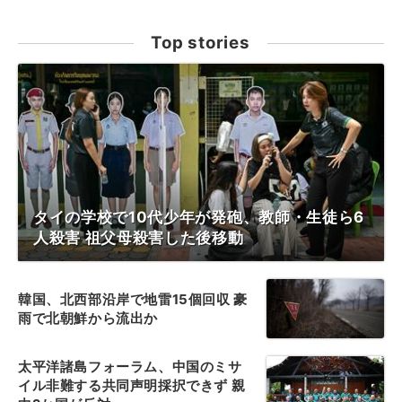
Top stories
タイの学校で10代少年が発砲、教師・生徒ら6
人殺害 祖父母殺害した後移動
韓国、北西部沿岸で地雷15個回収 豪
雨で北朝鮮から流出か
太平洋諸島フォーラム、中国のミサ
イル非難する共同声明採択できず 親