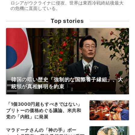
ロシアがウクライナに侵攻、世界は東西冷戦終結後最大
の危機に直面している。
Top stories
韓国の暗い歴史「強制的な国際養子縁組」、大
統領が真相解明を約束
「1個3000円超もすべきではない」
ブリトーの価格めぐる議論、米共和
党の「内戦」に発展
マラドーナさんの「神の手」ボー