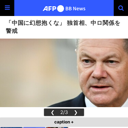
「中国に幻想抱くな」 独首相、中ロ関係を
警戒
❮
2/3
❯
caption +