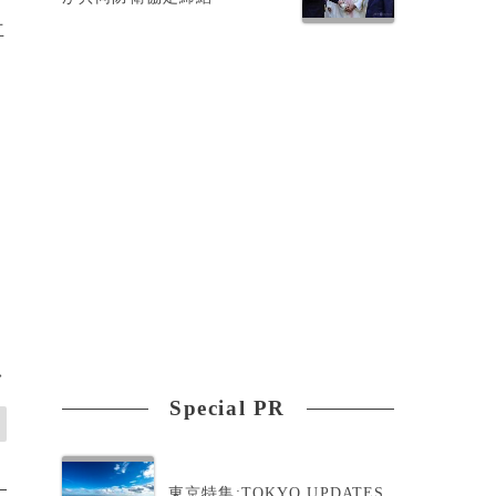
立
>
Special PR
東京特集:TOKYO UPDATES