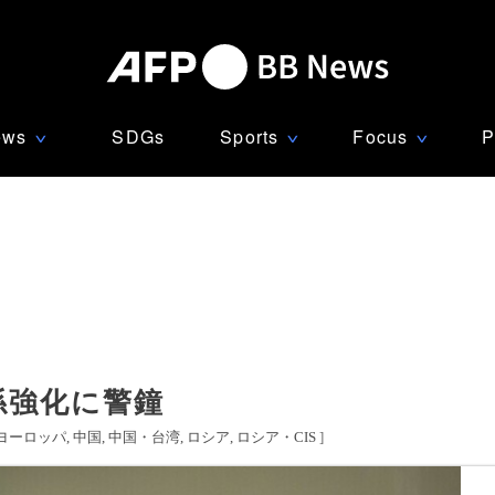
ews
SDGs
Sports
Focus
P
∨
∨
∨
係強化に警鐘
ヨーロッパ
中国
中国・台湾
ロシア
ロシア・CIS
]