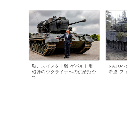
独、スイスを非難 ゲパルト用
NATO
砲弾のウクライナへの供給拒否
希望 フ
で