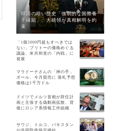
韓国の暗い歴史「強制的な国際養
子縁組」、大統領が真相解明を約
束
「1個3000円超もすべきでは
ない」ブリトーの価格めぐる
議論、米共和党の「内戦」に
発展
マラドーナさんの「神の手」
総
ボール、今月競売に 落札予想
価格は1千万ドル
ドイツでメルツ首相が辞任計
画と主張する偽動画拡散、背
後にロシア系情報工作組織
サウジ、トルコ、パキスタン
が共同防衛協定締結