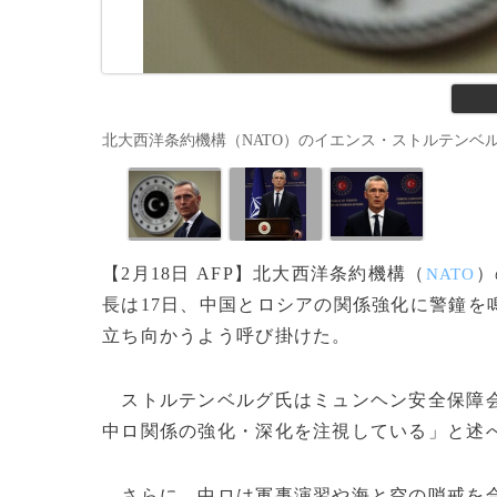
北大西洋条約機構（NATO）のイエンス・ストルテンベルグ事務総長
【2月18日 AFP】北大西洋条約機構（
）
NATO
長は17日、中国とロシアの関係強化に警鐘を
立ち向かうよう呼び掛けた。
ストルテンベルグ氏はミュンヘン安全保障
中ロ関係の強化・深化を注視している」と述
さらに、中ロは軍事演習や海と空の哨戒を合