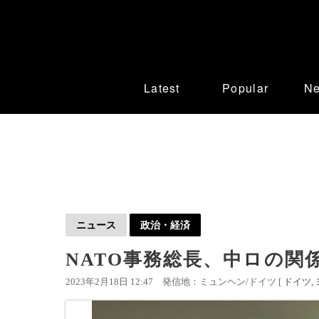
Latest
Popular
N
ニュース
政治・経済
NATO事務総長、中ロの関
2023年2月18日 12:47
発信地：ミュンヘン/ドイツ [
ドイツ