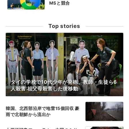
MSと競合
Top stories
タイの学校で10代少年が発砲、教師・生徒ら6
人殺害 祖父母殺害した後移動
韓国、北西部沿岸で地雷15個回収 豪
雨で北朝鮮から流出か