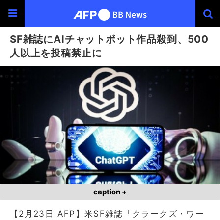
SF雑誌にAIチャットボット作品殺到、500
人以上を投稿禁止に
caption +
【2月23日 AFP】米SF雑誌「クラークズ・ワー