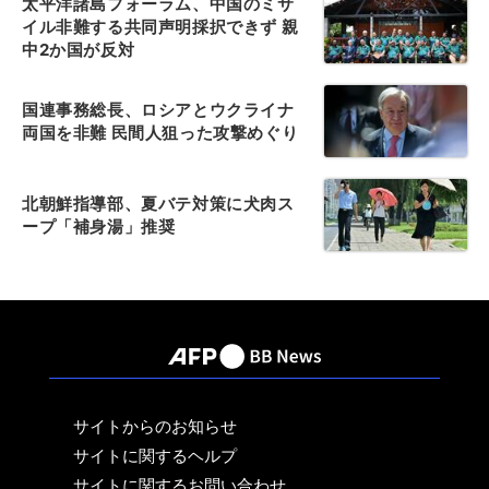
太平洋諸島フォーラム、中国のミサ
イル非難する共同声明採択できず 親
中2か国が反対
国連事務総長、ロシアとウクライナ
両国を非難 民間人狙った攻撃めぐり
北朝鮮指導部、夏バテ対策に犬肉ス
ープ「補身湯」推奨
サイトからのお知らせ
サイトに関するヘルプ
サイトに関するお問い合わせ