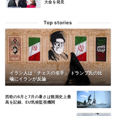
大金を発見
Top stories
イラン人は「チェスの名手」 トランプ氏の比
喩にイランが反論
西欧の6月と7月の暑さは観測史上最
高を記録、EU気候監視機関