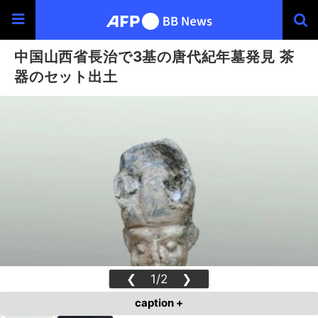
中国山西省長治で3基の唐代紀年墓発見 茶
器のセット出土
❮
1/2
❯
caption +