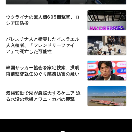
ウクライナの無人機605機撃墜、ロ
シア国防省
パレスチナ人と衝突したイスラエル
人入植者、「フレンドリーファイ
ア」で死亡した可能性
韓国サッカー協会を家宅捜索、洪明
甫前監督就任めぐり業務妨害の疑い
気候変動で湖が急拡大するケニア 迫
る水没の危機とワニ・カバの襲撃