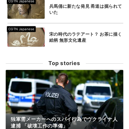
兵馬俑に新たな発見 甬道は掘られて
いた
宋の時代のラテアート？ お茶に描く
絵柄 無形文化遺産
Top stories
独軍需メーカーへのスパイ行為でウクライナ人
逮捕 「破壊工作の準備」