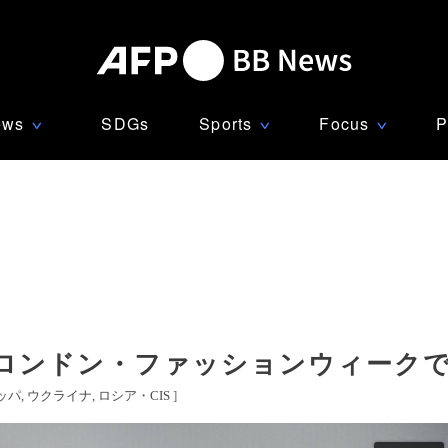
ews
SDGs
Sports
Focus
P
∨
∨
∨
ロンドン・ファッションウィーク
ッパ
ウクライナ
ロシア・CIS
]