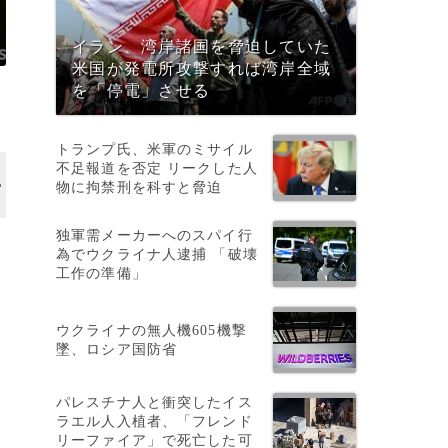
イラン、湾岸諸国を脅迫していた
米国が発電所攻撃すれば湾岸全域
を「停電」させる
トランプ氏、米軍のミサイル
不足報道を否定 リークした人
物に拘禁刑を科すと脅迫
独軍需メーカーへのスパイ行
為でウクライナ人逮捕 「破壊
工作の準備」
ウクライナの無人機605機撃
墜、ロシア国防省
パレスチナ人と衝突したイス
ラエル人入植者、「フレンド
リーファイア」で死亡した可