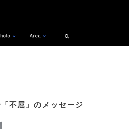
hoto
Area
∨
∨
で「不屈」のメッセージ