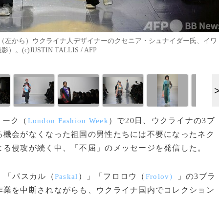
た（左から）ウクライナ人デザイナーのクセニア・シュナイダー氏、イワ
)JUSTIN TALLIS / AFP
ィーク（
）で20日、ウクライナの3ブ
London Fashion Week
る機会がなくなった祖国の男性たちには不要になったネク
よる侵攻が続く中、「不屈」のメッセージを発信した。
」「パスカル（
）」「フロロウ（
」の3ブラ
Paskal
Frolov）
作業を中断されながらも、ウクライナ国内でコレクション