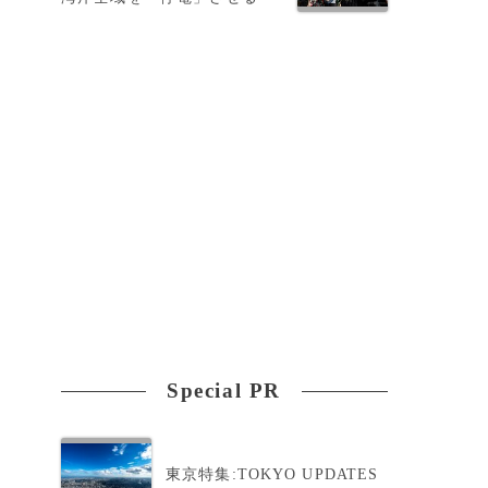
と
Special PR
東京特集:TOKYO UPDATES