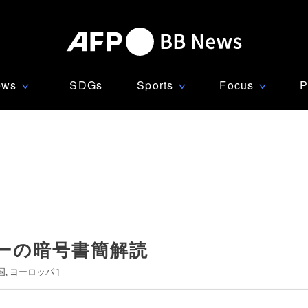
ews
SDGs
Sports
Focus
P
∨
∨
∨
ーの暗号書簡解読
国
ヨーロッパ
]