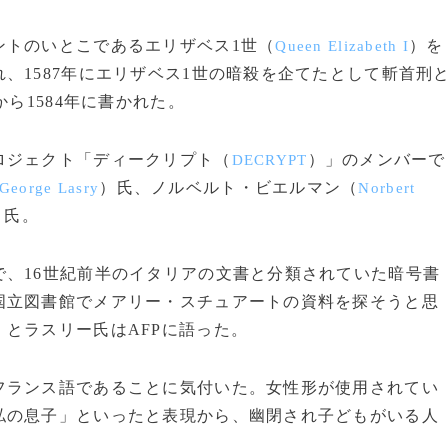
トのいとこであるエリザベス1世（
）を
Queen Elizabeth I
、1587年にエリザベス1世の暗殺を企てたとして斬首刑
ら1584年に書かれた。
ロジェクト「ディークリプト（
）」のメンバーで
DECRYPT
）氏、ノルベルト・ビエルマン（
George Lasry
Norbert
）氏。
、16世紀前半のイタリアの文書と分類されていた暗号書
国立図書館でメアリー・スチュアートの資料を探そうと思
とラスリー氏はAFPに語った。
ランス語であることに気付いた。女性形が使用されてい
私の息子」といったと表現から、幽閉され子どもがいる人