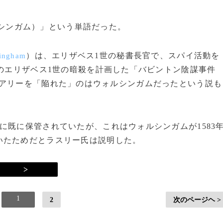
ォルシンガム）」という単語だった。
）は、エリザベス1世の秘書長官で、スパイ活動を
singham
年のエリザベス1世の暗殺を計画した「バビントン陰謀事件
アリーを「陥れた」のはウォルシンガムだったという説も
既に保管されていたが、これはウォルシンガムが1583
いたためだとラスリー氏は説明した。
>
1
2
次のページヘ >