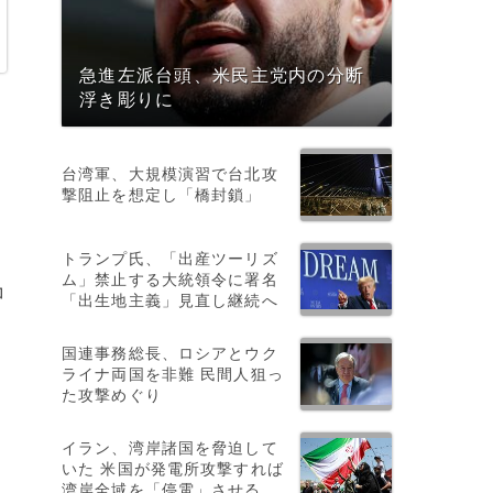
急進左派台頭、米民主党内の分断
浮き彫りに
台湾軍、大規模演習で台北攻
撃阻止を想定し「橋封鎖」
トランプ氏、「出産ツーリズ
ム」禁止する大統領令に署名
コ
「出生地主義」見直し継続へ
国連事務総長、ロシアとウク
ライナ両国を非難 民間人狙っ
た攻撃めぐり
イラン、湾岸諸国を脅迫して
いた 米国が発電所攻撃すれば
湾岸全域を「停電」させる