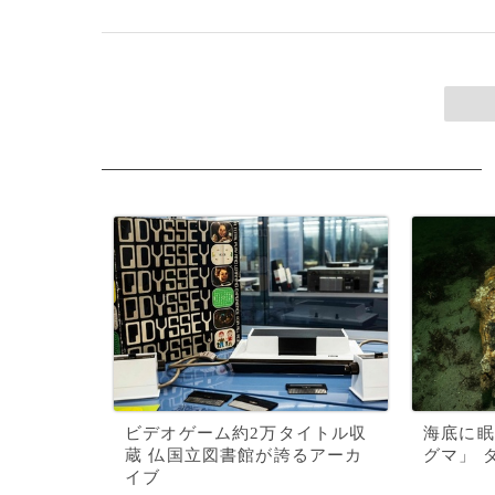
ビデオゲーム約2万タイトル収
海底に眠
蔵 仏国立図書館が誇るアーカ
グマ」 
イブ