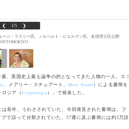
❮
1/5
❯
ョージ・ラスリー氏、ノルベルト・ビエルマン氏、友清理士氏公開
NN/TOMOKIYO
ムが今週、英国史上最も論争の的となってきた人物の一人、ス
、メアリー・スチュアート、
）による書簡を
ts
Mary Stuart
トロジア（
）」で発表した。
Cryptologia
は長年、うわさされていた。今回発見された書簡は、フ
ブで誤って分類されていた。57通に及ぶ書簡には約5万語