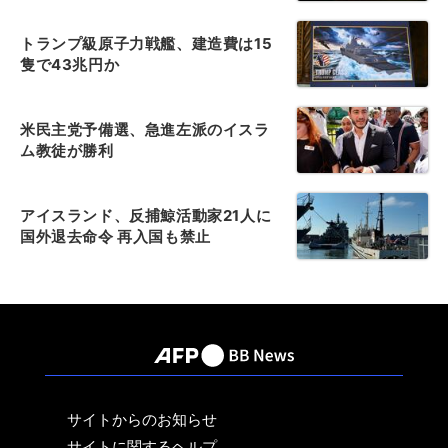
トランプ級原子力戦艦、建造費は15
隻で43兆円か
米民主党予備選、急進左派のイスラ
ム教徒が勝利
アイスランド、反捕鯨活動家21人に
国外退去命令 再入国も禁止
サイトからのお知らせ
サイトに関するヘルプ