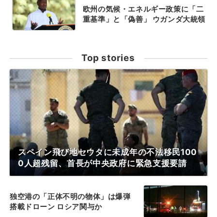
欧州の気候・エネルギー政策に「二
重基準」と「偽善」 ウガンダ大統領
Top stories
スペイン飛び地セウタに未成年の不法移民100
0人超残留、首長が中央政府に緊急支援要請
独空港の「正体不明の物体」は爆弾
搭載ドローン ロシア関与か