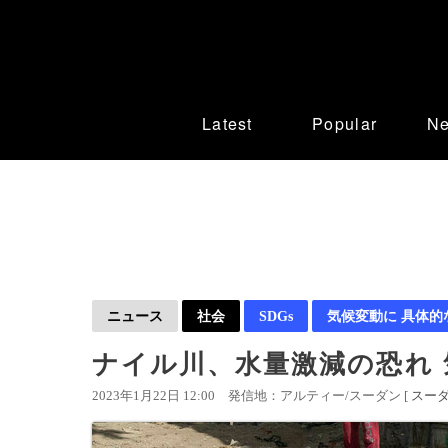
Latest
Popular
N
ニュース
社会
SDGs
気候変動に 具体的
ナイル川、水量激減の恐れ
2023年1月22日 12:00
発信地：アルティー/スーダン [
スー