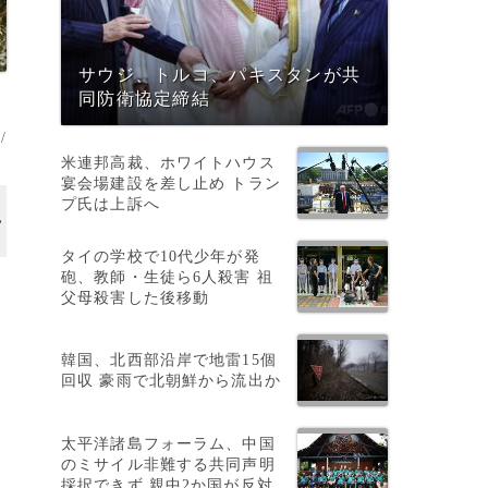
サウジ、トルコ、パキスタンが共
同防衛協定締結
/
米連邦高裁、ホワイトハウス
宴会場建設を差し止め トラン
プ氏は上訴へ
タイの学校で10代少年が発
砲、教師・生徒ら6人殺害 祖
父母殺害した後移動
、
韓国、北西部沿岸で地雷15個
回収 豪雨で北朝鮮から流出か
太平洋諸島フォーラム、中国
のミサイル非難する共同声明
採択できず 親中2か国が反対