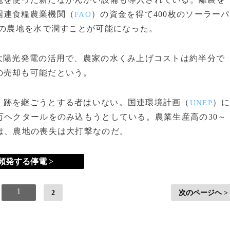
国連食糧農業機関（
）の資金を得て400枚のソーラーパ
FAO
ルの農地を水で潤すことが可能になった。
太陽光発電の活用で、農家の水くみ上げコストは約半分で
の売却も可能だという。
跡を継ごうとする者はいない。国連環境計画（
）
UNEP
万ヘクタールをのみ込もうとしている。農業生産高の30～
は、農地の喪失は大打撃なのだ。
頻発する停電 >
1
2
次のページヘ >