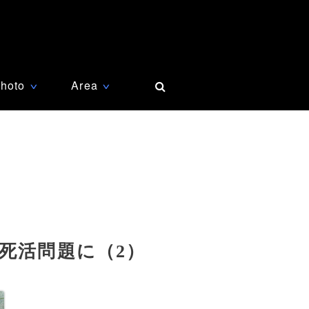
hoto
Area
∨
∨
死活問題に（2）