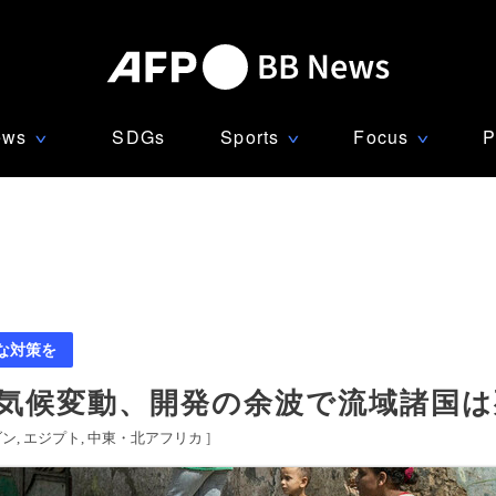
ews
SDGs
Sports
Focus
P
∨
∨
∨
な対策を
 気候変動、開発の余波で流域諸国は
ダン
エジプト
中東・北アフリカ
]