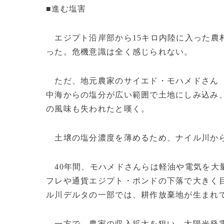
■進む塩害
エジプト沿岸部から15キロ内陸に入った農
った。危機意識は全く感じられない。
ただ、地元農家のサイエド・モハメドさん（
中海からの塩分が広い範囲で土地にしみ込み
の風味も失われたと嘆く。
土壌の塩分濃度を薄めるため、ナイル川から
40年間、モハメドさんらは軽油や電気を大
フレや通貨エジプト・ポンドの下落で大きく
ル川デルタの一部では、耕作放棄地が生まれ
一方で、農家の収入拡大を狙い、太陽光発電