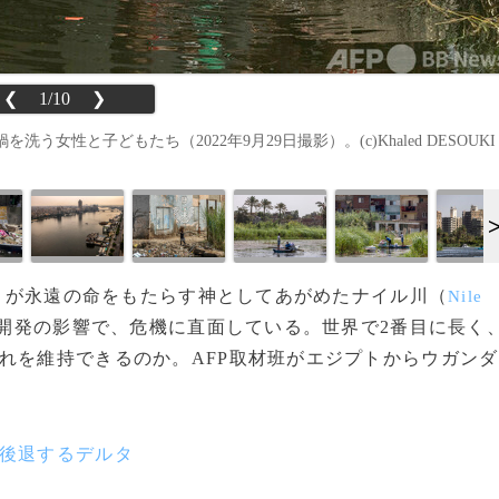
❮
1/10
❯
と子どもたち（2022年9月29日撮影）。(c)Khaled DESOUKI 
オ）が永遠の命をもたらす神としてあがめたナイル川（
Nile
開発の影響で、危機に直面している。世界で2番目に長く
れを維持できるのか。AFP取材班がエジプトからウガンダ
。
）後退するデルタ