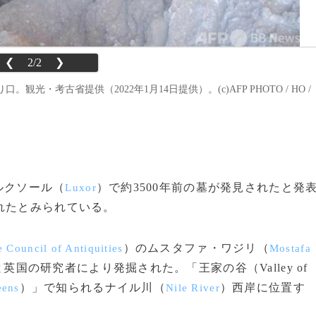
❮
2/2
❯
・考古省提供（2022年1月14日提供）。(c)AFP PHOTO / HO /
部ルクソール（
）で約3500年前の墓が発見されたと発
Luxor
れたとみられている。
）のムスタファ・ワジリ（
 Council of Antiquities
Mostafa
国の研究者により発掘された。「王家の谷（Valley of
）」で知られるナイル川（
）西岸に位置す
eens
Nile River