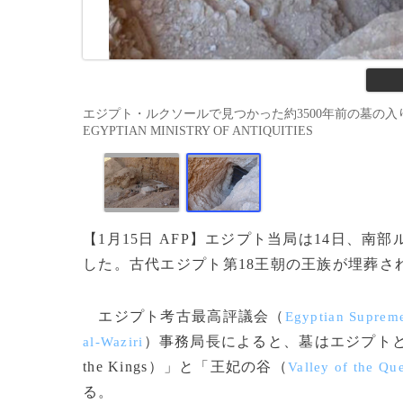
エジプト・ルクソールで見つかった約3500年前の墓の入り口。観光
EGYPTIAN MINISTRY OF ANTIQUITIES
【1月15日 AFP】エジプト当局は14日、南
した。古代エジプト第18王朝の王族が埋葬さ
エジプト考古最高評議会（
Egyptian Supreme
）事務局長によると、墓はエジプトと英
al-Waziri
the Kings）」と「王妃の谷（
Valley of the Qu
る。