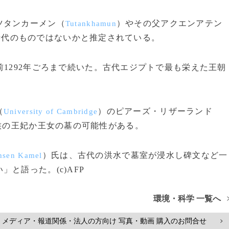
ツタンカーメン（
）やその父アクエンアテン
Tutankhamun
時代のものではないかと推定されている。
1292年ごろまで続いた。古代エジプトで最も栄えた王朝
（
）のピアーズ・リザーランド
University of Cambridge
族の王妃か王女の墓の可能性がある。
）氏は、古代の洪水で墓室が浸水し碑文など一
sen Kamel
と語った。(c)AFP
環境・科学 一覧へ
メディア・報道関係・法人の方向け 写真・動画 購入のお問合せ
>