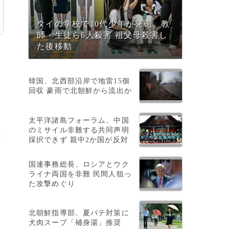
タイの学校で10代少年が発砲、教
師・生徒ら6人殺害 祖父母殺害し
た後移動
韓国、北西部沿岸で地雷15個
回収 豪雨で北朝鮮から流出か
太平洋諸島フォーラム、中国
のミサイル非難する共同声明
表
採択できず 親中2か国が反対
国連事務総長、ロシアとウク
ライナ両国を非難 民間人狙っ
た攻撃めぐり
北朝鮮指導部、夏バテ対策に
犬肉スープ「補身湯」推奨