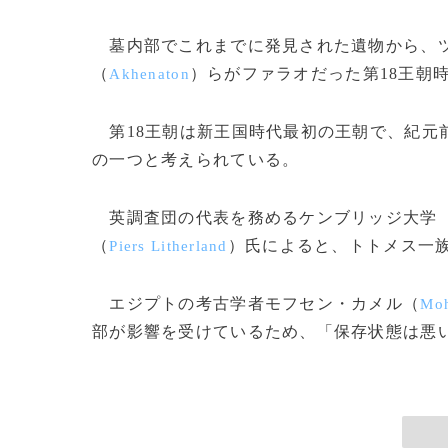
墓内部でこれまでに発見された遺物から、
（
）らがファラオだった第18王朝
Akhenaton
第18王朝は新王国時代最初の王朝で、紀元前
の一つと考えられている。
英調査団の代表を務めるケンブリッジ大学
（
）氏によると、トトメス一
Piers Litherland
エジプトの考古学者モフセン・カメル（
Moh
部が影響を受けているため、「保存状態は悪い」