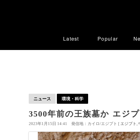
Latest
Popular
N
ニュース
環境・科学
3500年前の王族墓か エ
2023年1月15日 14:41
発信地：カイロ/エジプト [
エジプト