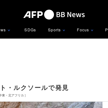
ews
SDGs
Sports
Focus
P
∨
∨
∨
ジプト・ルクソールで発見
中東・北アフリカ
]