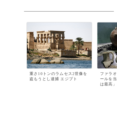
重さ10トンのラムセス2世像を
ファラオ
盗もうとし逮捕 エジプト
ールを当
は最高」