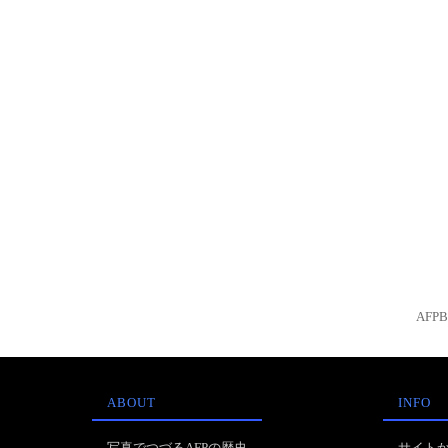
AFP
ABOUT
INFO
写真でつづるAFPの歴史
サイト