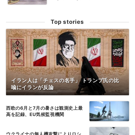
Top stories
イラン人は「チェスの名手」 トランプ氏の比
喩にイランが反論
西欧の6月と7月の暑さは観測史上最
高を記録、EU気候監視機関
ウクライナの無人機攻撃によりロシ