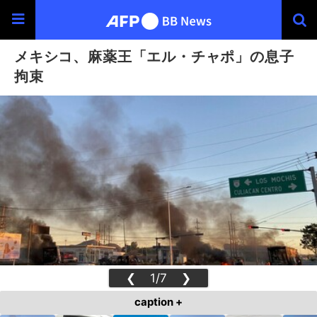
メキシコ、麻薬王「エル・チャポ」の息子
拘束
❮
1/7
❯
caption +