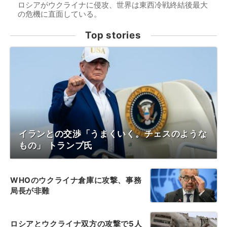
ロシアがウクライナに侵攻、世界は東西冷戦終結後最大
の危機に直面している。
Top stories
イランとの交渉「うまくいく。チェスのような
もの」 トランプ氏
WHOのウクライナ倉庫に攻撃、事務
局長が非難
ロシアとウクライナ双方の攻撃で5人