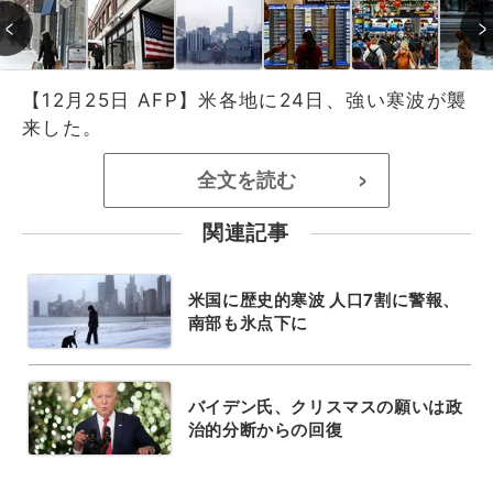
【12月25日 AFP】米各地に24日、強い寒波が襲
来した。
全文を読む
>
関連記事
米国に歴史的寒波 人口7割に警報、
南部も氷点下に
バイデン氏、クリスマスの願いは政
治的分断からの回復