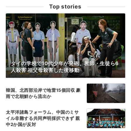
Top stories
タイの学校で10代少年が発砲、教師・生徒ら6
人殺害 祖父母殺害した後移動
韓国、北西部沿岸で地雷15個回収 豪
雨で北朝鮮から流出か
太平洋諸島フォーラム、中国のミサ
イル非難する共同声明採択できず 親
中2か国が反対