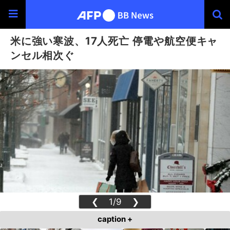
米に強い寒波、17人死亡 停電や航空便キャ
ンセル相次ぐ
❮
1/9
❯
caption +