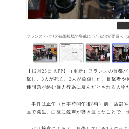
フランス・パリの銃撃現場で警戒に当たる治安要員ら（2022年12月
【12月23日 AFP】（更新）フランスの首都
撃し、3人が死亡、3人が負傷した。目撃者や
種問題が絡む暴力行為に及んだとされる人物
事件は正午（日本時間午後8時）前、店舗や
区で発生。白昼に銃声が響き渡ったことで、
パリ検察によると、負傷している3人のうち1