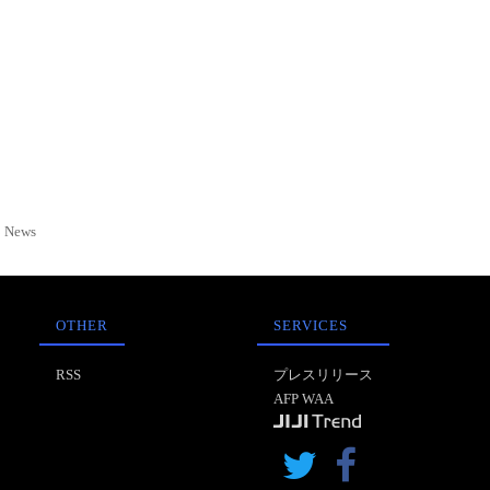
News
OTHER
SERVICES
RSS
プレスリリース
AFP WAA