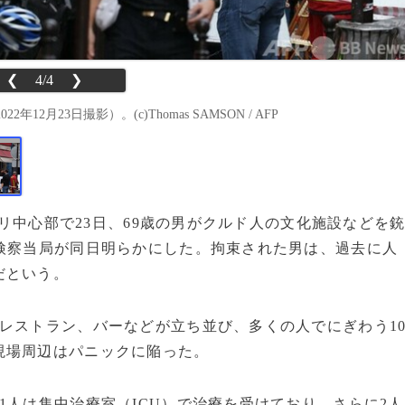
❮
4/4
❯
23日撮影）。(c)Thomas SAMSON / AFP
パリ中心部で23日、69歳の男がクルド人の文化施設などを
検察当局が同日明らかにした。拘束された男は、過去に人
だという。
レストラン、バーなどが立ち並び、多くの人でにぎわう1
現場周辺はパニックに陥った。
人は集中治療室（ICU）で治療を受けており、さらに2人