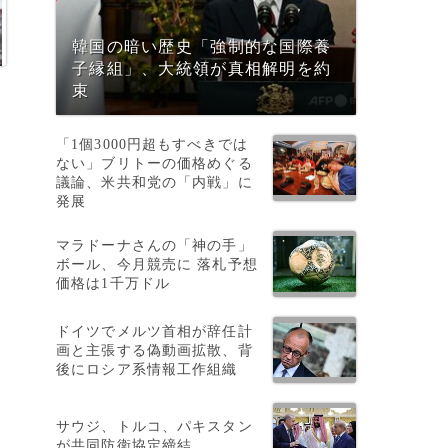
韓国の暗い歴史「強制的な国際養
子縁組」、大統領が真相解明を約
束
「1個3000円超もすべきでは
ない」ブリトーの価格めぐる
議論、米共和党の「内戦」に
発展
マラドーナさんの「神の手」
銃
ボール、今月競売に 落札予想
価格は1千万ドル
ドイツでメルツ首相が辞任計
画と主張する偽動画拡散、背
0
後にロシア系情報工作組織
サウジ、トルコ、パキスタン
が共同防衛協定締結