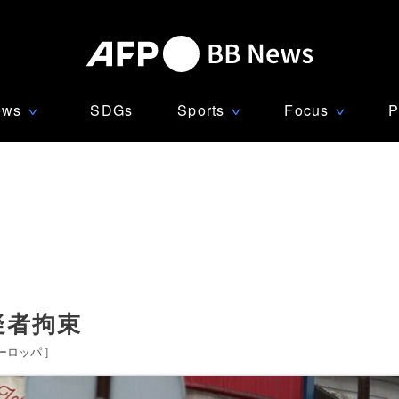
ews
SDGs
Sports
Focus
P
∨
∨
∨
疑者拘束
ーロッパ
]