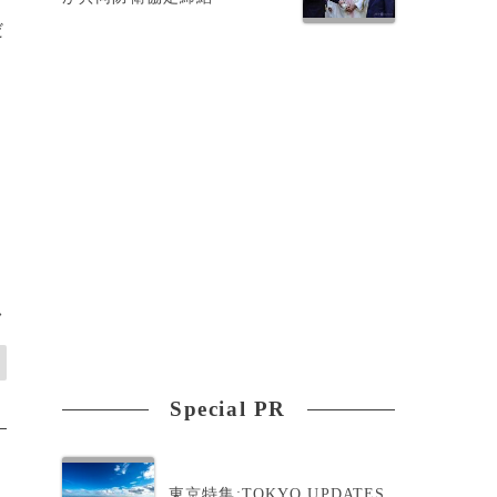
だ
>
Special PR
東京特集:TOKYO UPDATES