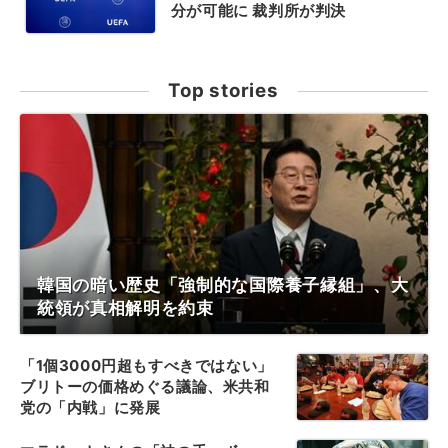
分が可能に 裁判所が判決
Top stories
韓国の暗い歴史「強制的な国際養子縁組」、大
統領が真相解明を約束
「1個3000円超もすべきではない」
ブリトーの価格めぐる議論、米共和
党の「内戦」に発展