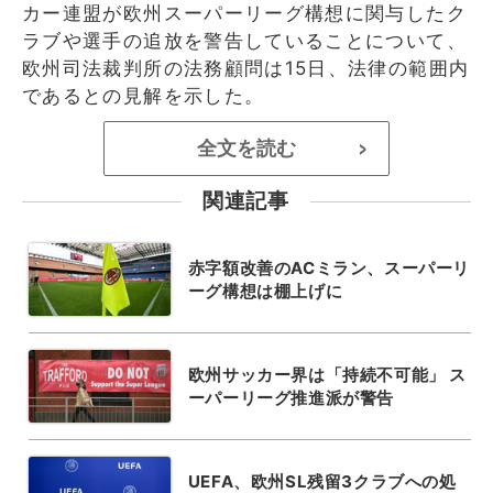
カー連盟が欧州スーパーリーグ構想に関与したク
ラブや選手の追放を警告していることについて、
欧州司法裁判所の法務顧問は15日、法律の範囲内
であるとの見解を示した。
全文を読む
>
関連記事
赤字額改善のACミラン、スーパーリ
ーグ構想は棚上げに
欧州サッカー界は「持続不可能」 ス
ーパーリーグ推進派が警告
UEFA、欧州SL残留3クラブへの処