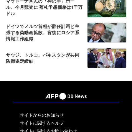
マラドーナさんの「神の手」ボー
ル、今月競売に 落札予想価格は1千万
ドル
ドイツでメルツ首相が辞任計画と主
張する偽動画拡散、背後にロシア系
情報工作組織
サウジ、トルコ、パキスタンが共同
防衛協定締結
サイトからのお知らせ
サイトに関するヘルプ
サイトに関するお問い合わせ