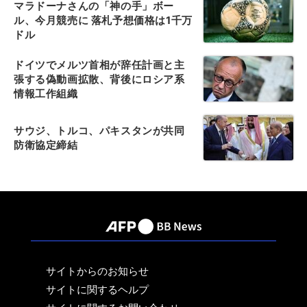
マラドーナさんの「神の手」ボー
ル、今月競売に 落札予想価格は1千万
ドル
ドイツでメルツ首相が辞任計画と主
張する偽動画拡散、背後にロシア系
情報工作組織
サウジ、トルコ、パキスタンが共同
防衛協定締結
サイトからのお知らせ
サイトに関するヘルプ