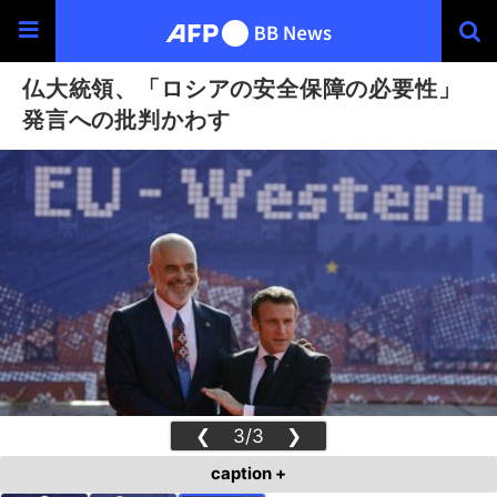
仏大統領、「ロシアの安全保障の必要性」
発言への批判かわす
❮
3/3
❯
caption +