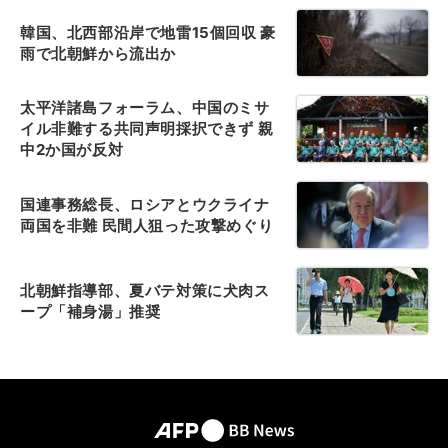
韓国、北西部沿岸で地雷15個回収 豪
雨で北朝鮮から流出か
太平洋諸島フォーラム、中国のミサ
イル非難する共同声明採択できず 親
中2か国が反対
国連事務総長、ロシアとウクライナ
両国を非難 民間人狙った攻撃めぐり
北朝鮮指導部、夏バテ対策に犬肉ス
ープ「補身湯」推奨