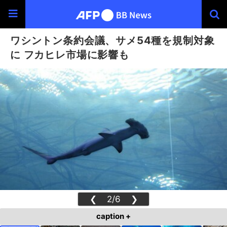
ワシントン条約会議、サメ54種を規制対象
に フカヒレ市場に影響も
❮
2/6
❯
caption +