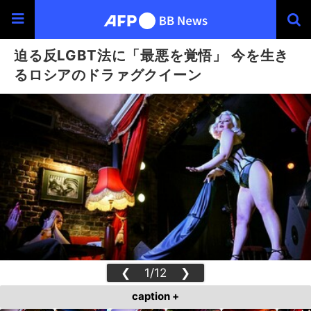
迫る反LGBT法に「最悪を覚悟」 今を生き
るロシアのドラァグクイーン
❮
1/12
❯
caption +