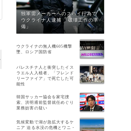
独軍需メーカーへのスパイ行為で
ウクライナ人逮捕 「破壊工作の準
備」
ウクライナの無人機605機撃
墜、ロシア国防省
パレスチナ人と衝突したイス
ラエル人入植者、「フレンド
近
リーファイア」で死亡した可
能性
韓国サッカー協会を家宅捜
索、洪明甫前監督就任めぐり
業務妨害の疑い
気候変動で湖が急拡大するケ
ニア 迫る水没の危機とワニ・