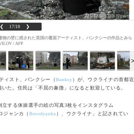
❮
17/18
❯
建物の壁に残された英国の覆面アーティスト、バンクシーの作品とみら
LOV / AFP
アーティスト、バンクシー（
）が、ウクライナの首都
Banksy
描いた。住民は「不屈の象徴」になると歓迎している。
倒立する体操選手の絵の写真3枚をインスタグラム
ロジャンカ（
）、ウクライナ」と記されてい
Borodyanka