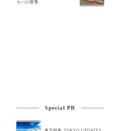
カバの襲撃
破
Special PR
東京特集:TOKYO UPDATES