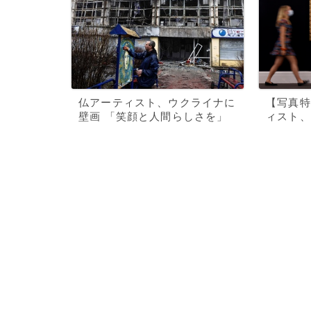
仏アーティスト、ウクライナに
【写真特
壁画 「笑顔と人間らしさを」
ィスト、