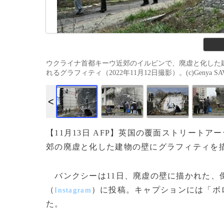
ウクライナ首都キーウ近郊のイルピンで、廃虚と化した
れるグラフィティ（2022年11月12日撮影）。(c)Genya SAVI
【11月13日 AFP】英国の覆面ストリート
郊の廃虚と化した建物の壁にグラフィティを
バンクシーは11日、廃虚の壁に描かれた、
（
）に投稿。キャプションには「ボ
Instagram
た。