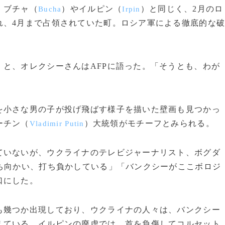
、ブチャ（
）やイルピン（
）と同じく、2月のロ
Bucha
Irpin
れ、4月まで占領されていた町。ロシア軍による徹底的な
と、オレクシーさんはAFPに語った。「そうとも、わが
小さな男の子が投げ飛ばす様子を描いた壁画も見つかっ
ーチン（
）大統領がモチーフとみられる。
Vladimir Putin
いないが、ウクライナのテレビジャーナリスト、ボグダ
ち向かい、打ち負かしている」「バンクシーがここボロジ
口にした。
幾つか出現しており、ウクライナの人々は、バンクシー
えている。イルピンの廃虚では、首を負傷してコルセット