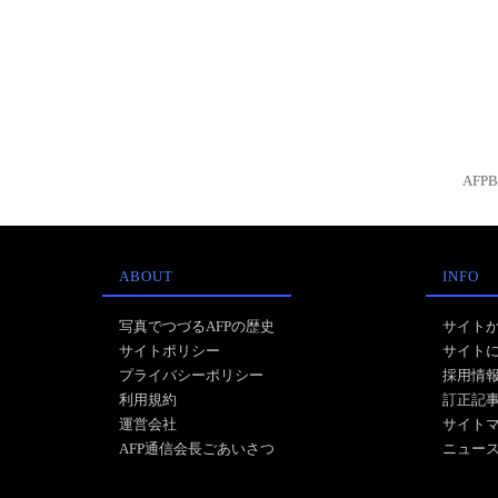
AFP
ABOUT
INFO
写真でつづるAFPの歴史
サイト
サイトポリシー
サイト
プライバシーポリシー
採用情
利用規約
訂正記
運営会社
サイト
AFP通信会長ごあいさつ
ニュー