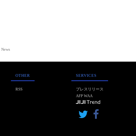
News
OTHER
SERVICES
RSS
プレスリリース
AFP WAA