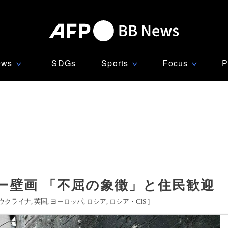
ews
SDGs
Sports
Focus
P
∨
∨
∨
ー壁画 「不屈の象徴」と住民歓迎
ウクライナ
英国
ヨーロッパ
ロシア
ロシア・CIS
]