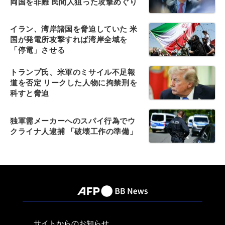
両国を非難 民間人狙った攻撃めぐり
イラン、湾岸諸国を脅迫していた 米
国が発電所攻撃すれば湾岸全域を
「停電」させる
トランプ氏、米軍のミサイル不足報
道を否定 リークした人物に拘禁刑を
科すと脅迫
独軍需メーカーへのスパイ行為でウ
クライナ人逮捕 「破壊工作の準備」
サイトからのお知らせ