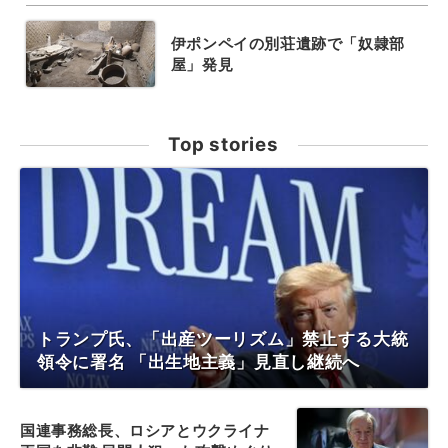
伊ポンペイの別荘遺跡で「奴隷部
屋」発見
Top stories
トランプ氏、「出産ツーリズム」禁止する大統
領令に署名 「出生地主義」見直し継続へ
国連事務総長、ロシアとウクライナ