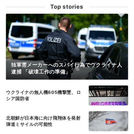
Top stories
独軍需メーカーへのスパイ行為でウクライナ人
逮捕 「破壊工作の準備」
ウクライナの無人機605機撃墜、ロ
シア国防省
北朝鮮が日本海に向け飛翔体を発射
弾道ミサイルの可能性