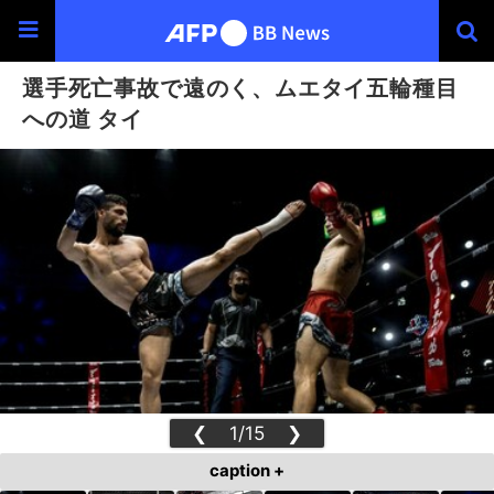
選手死亡事故で遠のく、ムエタイ五輪種目
への道 タイ
❮
1/15
❯
caption +