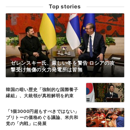
Top stories
ゼレンスキー氏、厳しい冬を警告 ロシアの攻
撃受け無傷の火力発電所は皆無
韓国の暗い歴史「強制的な国際養子
縁組」、大統領が真相解明を約束
「1個3000円超もすべきではない」
ブリトーの価格めぐる議論、米共和
党の「内戦」に発展