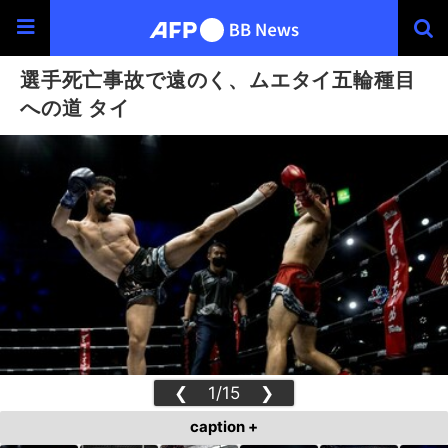
選手死亡事故で遠のく、ムエタイ五輪種目
への道 タイ
❮
1/15
❯
caption +