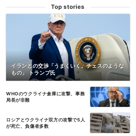
Top stories
イランとの交渉「うまくいく。チェスのような
もの」 トランプ氏
WHOのウクライナ倉庫に攻撃、事務
局長が非難
ロシアとウクライナ双方の攻撃で5人
が死亡、負傷者多数