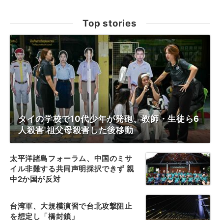
Top stories
タイの学校で10代少年が発砲、教師・生徒ら6
人殺害 祖父母殺害した後移動
太平洋諸島フォーラム、中国のミサ
イル非難する共同声明採択できず 親
中2か国が反対
台湾軍、大規模演習で台北攻撃阻止
を想定し「橋封鎖」