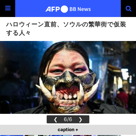
ハロウィーン直前、ソウルの繁華街で仮装
する人々
❮
6/6
❯
caption +