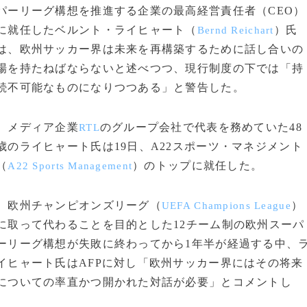
パーリーグ構想を推進する企業の最高経営責任者（CEO）
に就任したベルント・ライヒャート（
）氏
Bernd Reichart
は、欧州サッカー界は未来を再構築するために話し合いの
場を持たねばならないと述べつつ、現行制度の下では「持
続不可能なものになりつつある」と警告した。
メディア企業
のグループ会社で代表を務めていた48
RTL
歳のライヒャート氏は19日、A22スポーツ・マネジメント
（
）のトップに就任した。
A22 Sports Management
欧州チャンピオンズリーグ（
）
UEFA Champions League
に取って代わることを目的とした12チーム制の欧州スーパ
ーリーグ構想が失敗に終わってから1年半が経過する中、
イヒャート氏はAFPに対し「欧州サッカー界にはその将来
についての率直かつ開かれた対話が必要」とコメントし