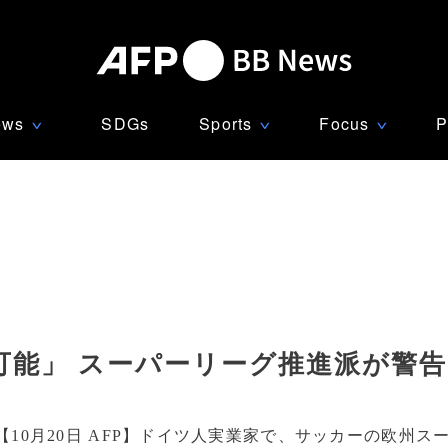
ews
SDGs
Sports
Focus
P
∨
∨
∨
可能」 スーパーリーグ推進派が警告
【10月20日 AFP】ドイツ人実業家で、サッカーの欧州ス