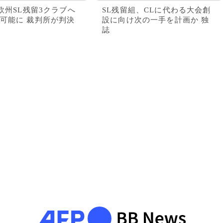
、欧州SL残留3クラブへ
SL残留組、CLに代わる大会創
可能に 裁判所が判決
設に向け次の一手を計画か 独
誌