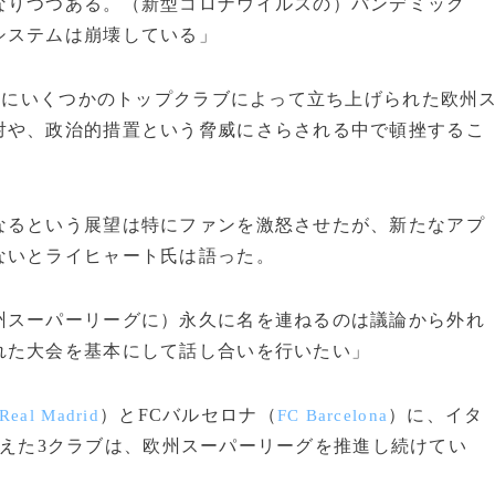
なりつつある。（新型コロナウイルスの）パンデミック
システムは崩壊している」
月にいくつかのトップクラブによって立ち上げられた欧州
対や、政治的措置という脅威にさらされる中で頓挫するこ
るという展望は特にファンを激怒させたが、新たなアプ
ないとライヒャート氏は語った。
州スーパーリーグに）永久に名を連ねるのは議論から外れ
れた大会を基本にして話し合いを行いたい」
）とFCバルセロナ（
）に、イタ
Real Madrid
FC Barcelona
えた3クラブは、欧州スーパーリーグを推進し続けてい