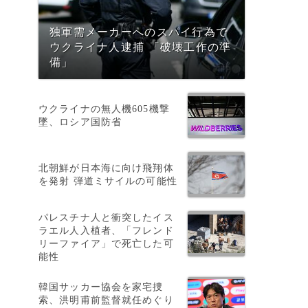
独軍需メーカーへのスパイ行為で
ウクライナ人逮捕 「破壊工作の準
備」
ウクライナの無人機605機撃
墜、ロシア国防省
北朝鮮が日本海に向け飛翔体
を発射 弾道ミサイルの可能性
パレスチナ人と衝突したイス
ラエル人入植者、「フレンド
リーファイア」で死亡した可
能性
韓国サッカー協会を家宅捜
索、洪明甫前監督就任めぐり