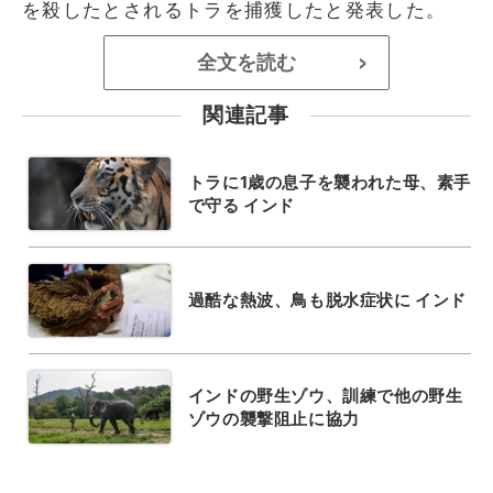
を殺したとされるトラを捕獲したと発表した。
全文を読む
>
関連記事
トラに1歳の息子を襲われた母、素手
で守る インド
過酷な熱波、鳥も脱水症状に インド
インドの野生ゾウ、訓練で他の野生
ゾウの襲撃阻止に協力