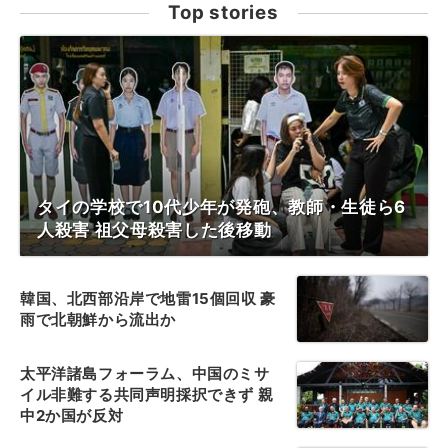
Top stories
タイの学校で10代少年が発砲、教師・生徒ら6
人殺害 祖父母殺害した後移動
韓国、北西部沿岸で地雷15個回収 豪
雨で北朝鮮から流出か
太平洋諸島フォーラム、中国のミサ
イル非難する共同声明採択できず 親
中2か国が反対