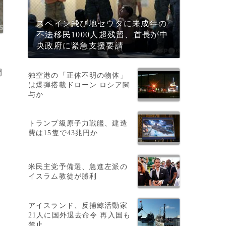
スペイン飛び地セウタに未成年の
不法移民1000人超残留、首長が中
央政府に緊急支援要請
間
独空港の「正体不明の物体」
は爆弾搭載ドローン ロシア関
与か
と
トランプ級原子力戦艦、建造
費は15隻で43兆円か
米民主党予備選、急進左派の
イスラム教徒が勝利
アイスランド、反捕鯨活動家
21人に国外退去命令 再入国も
禁止