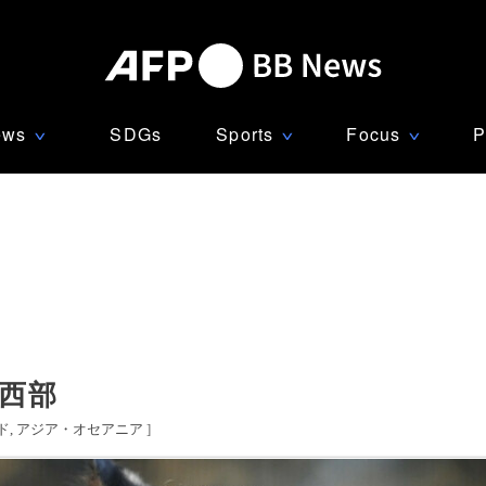
ews
SDGs
Sports
Focus
P
∨
∨
∨
ド西部
ド
アジア・オセアニア
]