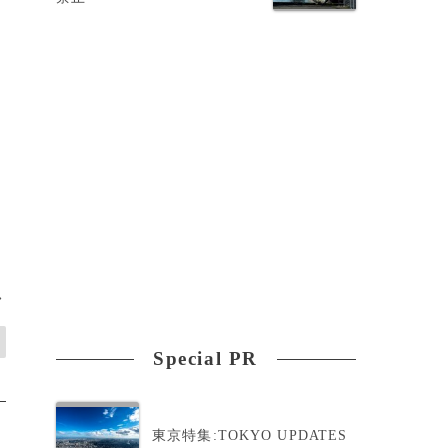
>
Special PR
東京特集:TOKYO UPDATES