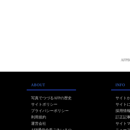
AFP
ABOUT
INFO
写真でつづるAFPの歴史
サイト
サイトポリシー
サイト
プライバシーポリシー
採用情
利用規約
訂正記
運営会社
サイト
AFP通信会長ごあいさつ
ニュー