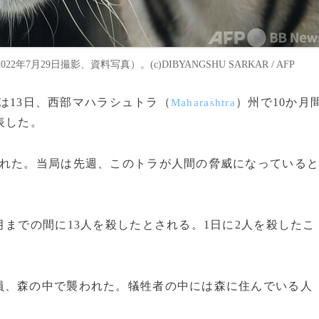
29日撮影、資料写真）。(c)DIBYANGSHU SARKAR / AFP
局は13日、西部マハラシュトラ（
）州で10か月
Maharashtra
表した。
れた。当局は先週、このトラが人間の脅威になっている
までの間に13人を殺したとされる。1日に2人を殺したこ
、森の中で襲われた。犠牲者の中には森に住んでいる人