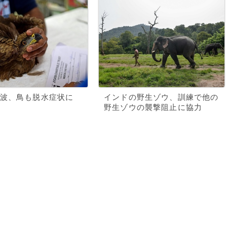
波、鳥も脱水症状に
インドの野生ゾウ、訓練で他の
野生ゾウの襲撃阻止に協力