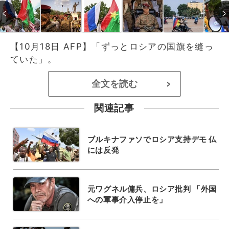
【10月18日 AFP】「ずっとロシアの国旗を縫っ
ていた」。
全文を読む
>
関連記事
ブルキナファソでロシア支持デモ 仏
には反発
元ワグネル傭兵、ロシア批判 「外国
への軍事介入停止を」