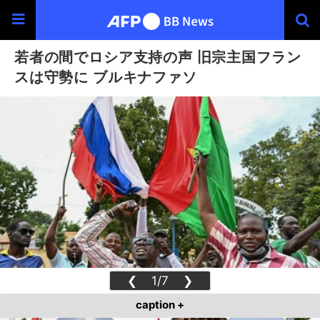
若者の間でロシア支持の声 旧宗主国フラン
スは守勢に ブルキナファソ
❮
1/7
❯
caption +