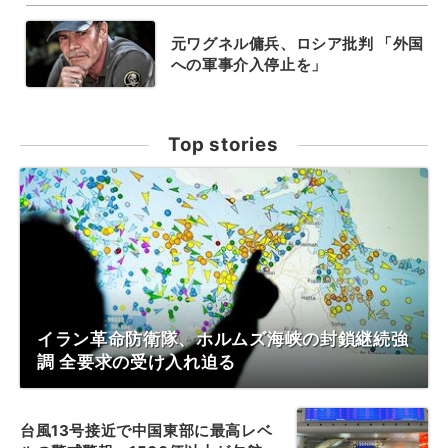
元ワグネル傭兵、ロシア批判 「外国
への軍事介入停止を」
Top stories
イラン革命防衛隊、ホルムズ海峡の封鎖継続強
調 全要求の受け入れ迫る
台風13号接近で中国東部に最高レベ