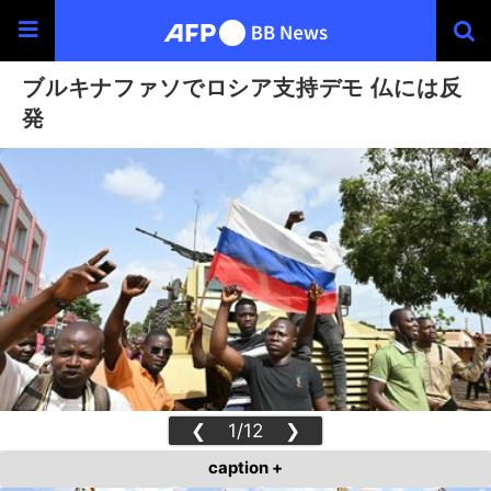
ブルキナファソでロシア支持デモ 仏には反
発
❮
1/12
❯
caption +