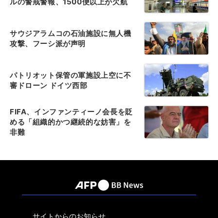
ルの警戒警報、1500便以上が欠航
サウジアラムコの石油施設に無人機
攻撃、フーシ派が声明
パトリオット保管の軍施設上空に不
審ドローン ドイツ西部
FIFA、インファンティーノ会長を貶
める「組織的かつ継続的な妨害」を
非難
サイトからのお知らせ