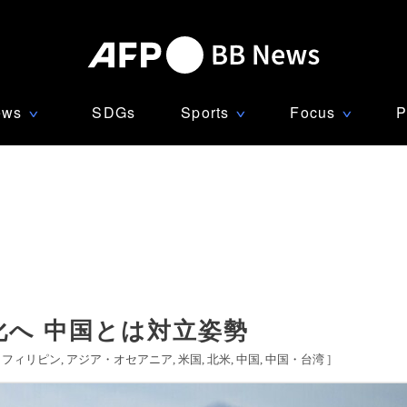
ews
SDGs
Sports
Focus
P
∨
∨
∨
化へ 中国とは対立姿勢
[
フィリピン
アジア・オセアニア
米国
北米
中国
中国・台湾
]