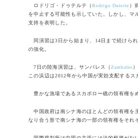
ロドリゴ・ドゥテルテ（
）
Rodrigo Duterte
を中止する可能性も示していた。しかし、マ
支持を表明した。
同演習は3日から始まり、14日まで続けら
の強化。
7日の陸海演習は、サンバレス（
）
Zambales
この浜辺は2012年から中国が実効支配するス
豊かな漁場であるスカボロー礁の領有権をめ
中国政府は南シナ海のほとんどの領有権を主
なり合う形で南シナ海の一部の領有権をそれ
国際裁判所は中国の主張には法的根拠がない