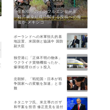
生配信中のインフルエンサー射
殺、麻薬組織に関する投稿への報
復か メキシコ
ポーランドへの米軍恒久的基
地設置、米国側と協議中 国防
副大臣
独空港に「正体不明の物体」
ウクライナ貨物機狙ったか、
演
爆弾処理ロボット投入
北朝鮮、「戦犯国・日本が戦
争国家への変貌を加速」と非
難
ネタニヤフ氏、米主導のガザ
和平案を拒否 修正意見を送付