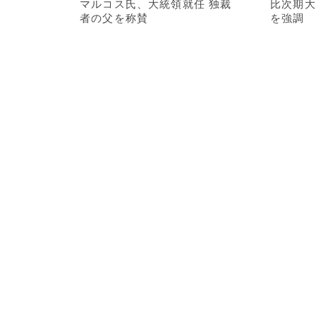
マルコス氏、大統領就任 独裁
比次期大
者の父を称賛
を強調