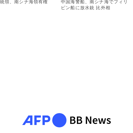
統領、南シナ海領有権
中国海警船、南シナ海でフィリ
ピン船に放水銃 比外相