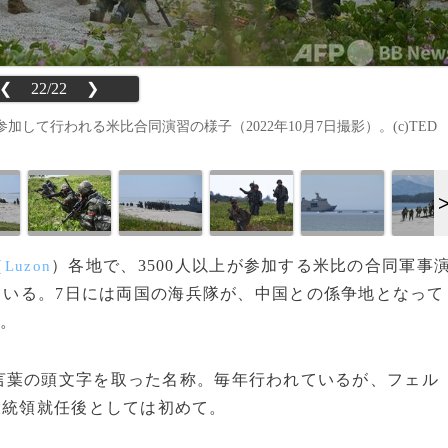
❮
22/22
❯
て行われる米比合同演習の様子（2022年10月7日撮影）。(c)TED
（
）各地で、3500人以上が参加する米比の合同軍事
Luzon
ている。7日には両国の海兵隊が、中国との係争地となって
た。
言葉の頭文字を取った名称。毎年行われているが、フェル
大統領就任後としては初めて。