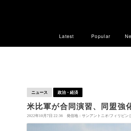
Latest
Popular
N
ニュース
政治・経済
米比軍が合同演習、同盟強
2022年10月7日 22:36
発信地：サンアントニオ/フィリピン 