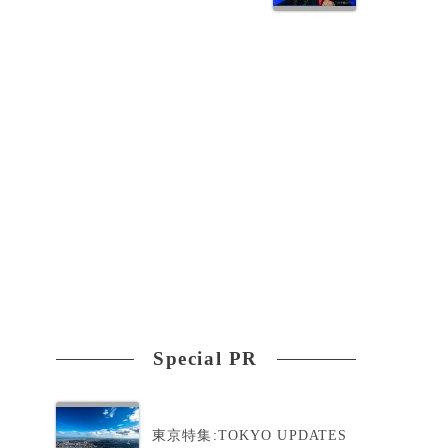
力
Special PR
東京特集:TOKYO UPDATES