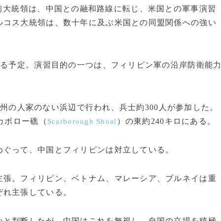
前大統領は、中国との融和路線に転じ、米国との軍事演習
ルコス大統領は、数十年に及ぶ米国との同盟関係への強い
れる予定。演習目的の一つは、フィリピン軍の沿岸防衛能
州の人家のない浜辺で行われ、兵士約300人が参加した。
カボロー礁（
）の東約240キロにある。
Scarborough Shoal
ぐって、中国とフィリピンは対立している。
張。フィリピン、ベトナム、マレーシア、ブルネイは重
ぞれ主張している。
と判断したが、中国はこれを無視し、自国の立場を積極