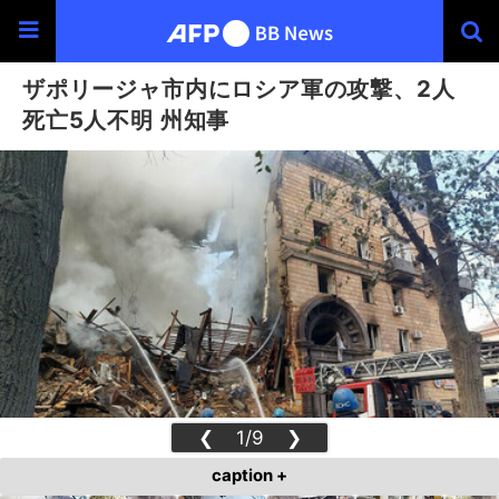
ザポリージャ市内にロシア軍の攻撃、2人
死亡5人不明 州知事
❮
1/9
❯
caption +