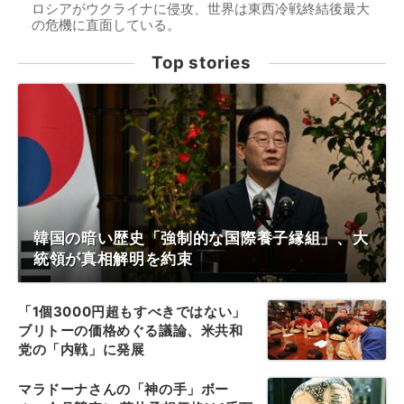
ロシアがウクライナに侵攻、世界は東西冷戦終結後最大
の危機に直面している。
Top stories
韓国の暗い歴史「強制的な国際養子縁組」、大
統領が真相解明を約束
「1個3000円超もすべきではない」
ブリトーの価格めぐる議論、米共和
党の「内戦」に発展
マラドーナさんの「神の手」ボー