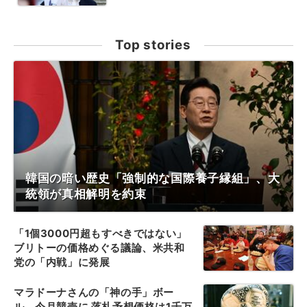
Top stories
韓国の暗い歴史「強制的な国際養子縁組」、大
統領が真相解明を約束
「1個3000円超もすべきではない」
ブリトーの価格めぐる議論、米共和
党の「内戦」に発展
マラドーナさんの「神の手」ボー
ル、今月競売に 落札予想価格は1千万