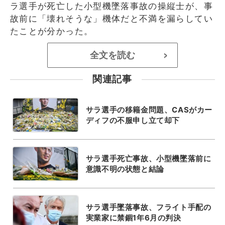
ラ選手が死亡した小型機墜落事故の操縦士が、事
故前に「壊れそうな」機体だと不満を漏らしてい
たことが分かった。
全文を読む
>
関連記事
サラ選手の移籍金問題、CASがカー
ディフの不服申し立て却下
サラ選手死亡事故、小型機墜落前に
意識不明の状態と結論
サラ選手墜落事故、フライト手配の
実業家に禁錮1年6月の判決