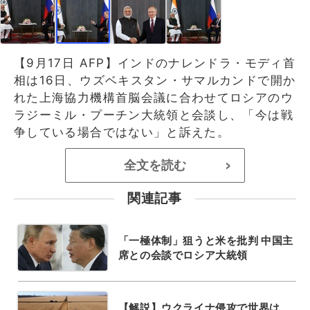
【9月17日 AFP】インドのナレンドラ・モディ首
相は16日、ウズベキスタン・サマルカンドで開か
れた上海協力機構首脳会議に合わせてロシアのウ
ラジーミル・プーチン大統領と会談し、「今は戦
争している場合ではない」と訴えた。
全文を読む
>
関連記事
「一極体制」狙うと米を批判 中国主
席との会談でロシア大統領
【解説】ウクライナ侵攻で世界は