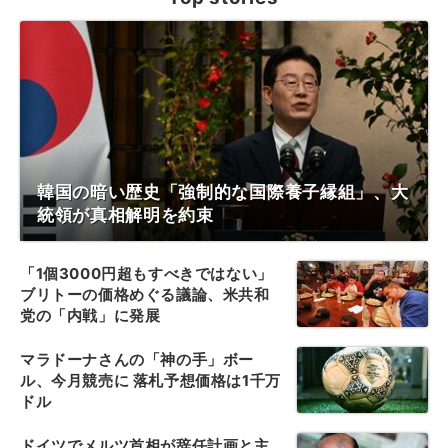
韓国の暗い歴史「強制的な国際養子縁組」、大
統領が真相解明を約束
「1個3000円超もすべきではない」
ブリトーの価格めぐる議論、米共和
党の「内戦」に発展
マラドーナさんの「神の手」ボー
ル、今月競売に 落札予想価格は1千万
ドル
ドイツでメルツ首相が辞任計画と主