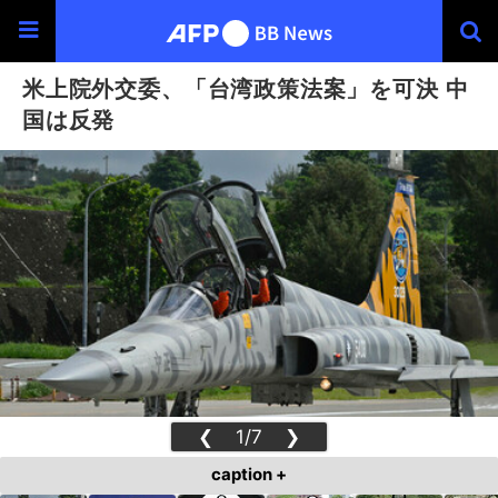
米上院外交委、「台湾政策法案」を可決 中
国は反発
❮
1/7
❯
caption +