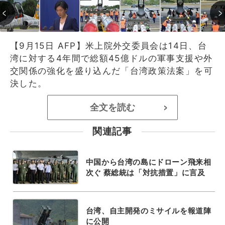
【9月15日 AFP】米上院外交委員会は14日、台
湾に対する4年間で総額45億ドルの軍事支援や外
交関係の強化を盛り込んだ「台湾政策法案」を可
決した。
全文を読む
>
関連記事
中国から台湾の島にドローン飛来相
次ぐ 蔡総統は「対抗措置」に言及
台湾、自主開発のミサイルを報道陣
に公開