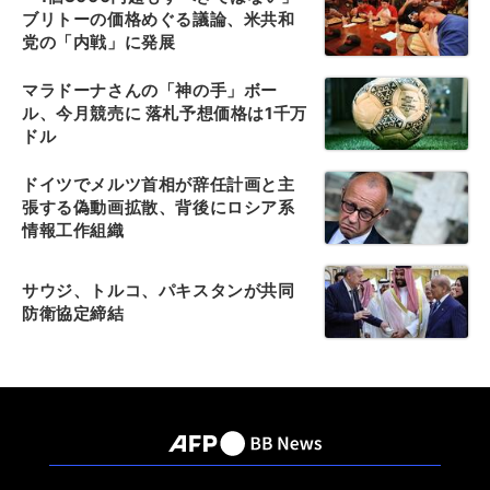
ブリトーの価格めぐる議論、米共和
党の「内戦」に発展
マラドーナさんの「神の手」ボー
ル、今月競売に 落札予想価格は1千万
ドル
ドイツでメルツ首相が辞任計画と主
張する偽動画拡散、背後にロシア系
情報工作組織
サウジ、トルコ、パキスタンが共同
防衛協定締結