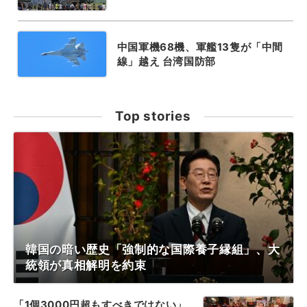
中国軍機68機、軍艦13隻が「中間
線」越え 台湾国防部
Top stories
韓国の暗い歴史「強制的な国際養子縁組」、大
統領が真相解明を約束
「1個3000円超もすべきではない」