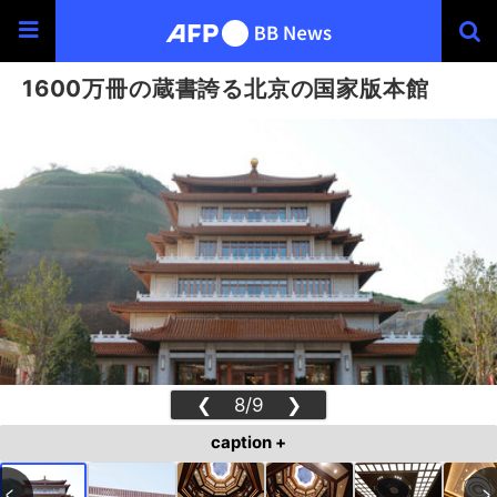
1600万冊の蔵書誇る北京の国家版本館
❮
8/9
❯
caption +