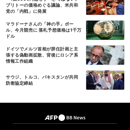
ブリトーの価格めぐる議論、米共和
党の「内戦」に発展
マラドーナさんの「神の手」ボー
ル、今月競売に 落札予想価格は1千万
ドル
ドイツでメルツ首相が辞任計画と主
張する偽動画拡散、背後にロシア系
情報工作組織
サウジ、トルコ、パキスタンが共同
防衛協定締結